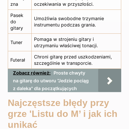
zna
oczekiwania w przyszłości.
Pasek
Umożliwia swobodne trzymanie
do
instrumentu podczas grania.
gitary
Pomaga w strojeniu
gitary
i
Tuner
utrzymaniu właściwej tonacji.
Chroni gitarę przed uszkodzeniami,
Futerał
szczególnie w transporcie.
Zobacz również:
Proste chwyty
na gitarę do utworu "Jedzie pociąg
z daleka" dla początkujących
Najczęstsze błędy przy
grze 'Listu do M’ i jak ich
unikać