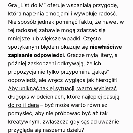
Gra „List do M” oferuje wspaniałą przygodę,
która napełnia emocjami i wywołuje radość.
Nie sposób jednak pominąć faktu, że nawet w
tej radosnej zabawie mogą zdarzać się
mniejsze lub większe wpadki. Często
spotykanym błędem okazuje się
niewłaściwe
zapisanie odpowiedzi
. Gracze mylą litery, a
później zaskoczeni odkrywają, że ich
propozycja nie tylko przypomina „jakąś”
odpowiedź, ale wręcz wygląda jak hieroglif!
Aby uniknąć takiej sytuacji, warto wybierać
długopis w odcieniach, które najlepiej pasują
do roli lidera
– być może warto również
pomyśleć, aby nie próbować być aż tak
kreatywnym, zwłaszcza gdy sąsiad uważnie
przygląda się naszemu dziełu?