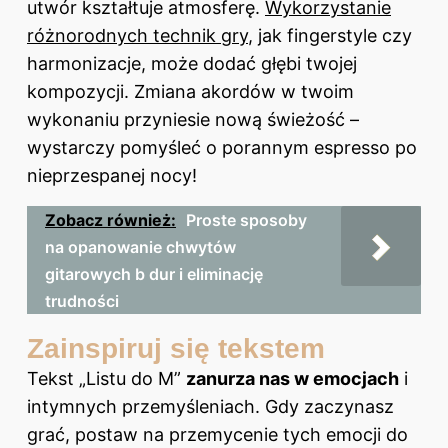
utwór kształtuje atmosferę.
Wykorzystanie
różnorodnych technik gry
, jak fingerstyle czy
harmonizacje, może dodać głębi twojej
kompozycji. Zmiana akordów w twoim
wykonaniu przyniesie nową świeżość –
wystarczy pomyśleć o porannym espresso po
nieprzespanej nocy!
Zobacz również:
Proste sposoby
na opanowanie chwytów
gitarowych b dur i eliminację
trudności
Zainspiruj się tekstem
Tekst „Listu do M”
zanurza nas w emocjach
i
intymnych przemyśleniach. Gdy zaczynasz
grać, postaw na przemycenie tych emocji do