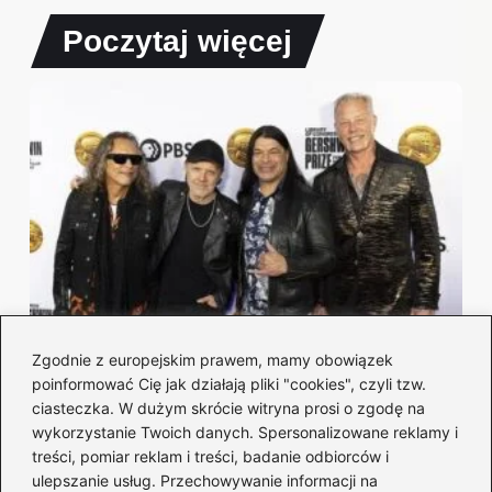
Poczytaj więcej
Zgodnie z europejskim prawem, mamy obowiązek
Chwyty na gitarze — Metallica: zagraj
poinformować Cię jak działają pliki "cookies", czyli tzw.
kultowe riffy i akordy
ciasteczka. W dużym skrócie witryna prosi o zgodę na
wykorzystanie Twoich danych. Spersonalizowane reklamy i
2026-08-04
treści, pomiar reklam i treści, badanie odbiorców i
ulepszanie usług. Przechowywanie informacji na