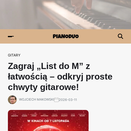
GITARY
Zagraj „List do M” z
łatwością – odkryj proste
chwyty gitarowe!
WOJCIECH MAKOWSKI
2026-03-11