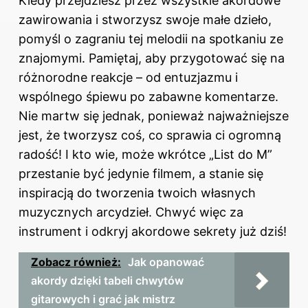
Kiedy przejdziesz przez wszystkie akordowe
zawirowania i stworzysz swoje małe dzieło,
pomyśl o zagraniu tej melodii na spotkaniu ze
znajomymi. Pamiętaj, aby przygotować się na
różnorodne reakcje – od entuzjazmu i
wspólnego śpiewu po zabawne komentarze.
Nie martw się jednak, ponieważ najważniejsze
jest, że tworzysz coś, co sprawia ci ogromną
radość! I kto wie, może wkrótce „List do M”
przestanie być jedynie filmem, a stanie się
inspiracją do tworzenia twoich własnych
muzycznych arcydzieł. Chwyć więc za
instrument i odkryj akordowe sekrety już dziś!
Zobacz również:
Jak opanować
akordy dzięki tabeli chwytów
gitarowych i grać jak mistrz