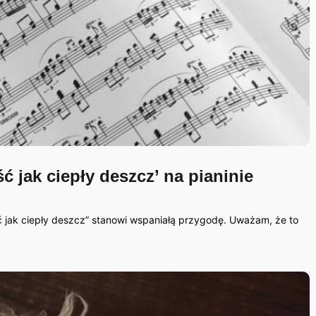
ć jak ciepły deszcz’ na pianinie
ć jak ciepły deszcz” stanowi wspaniałą przygodę. Uważam, że to