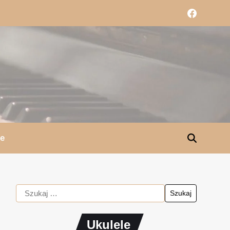
le
Ukulele