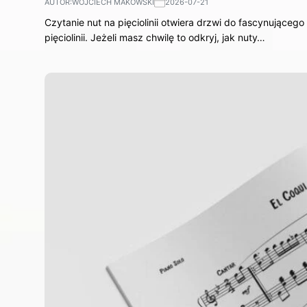
AUTOR:
WOJCIECH MAKOWSKI
2026-07-21
Czytanie nut na pięciolinii otwiera drzwi do fascynująceg
pięciolinii. Jeżeli masz chwilę to odkryj, jak nuty…