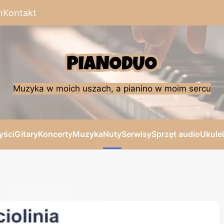
n
Kontakt
Muzyka w moich uszach, a pianino w moim sercu
yści
Gitary
Koncerty
Muzyka
Nuty
Serwisy
Sprzęt audio
Ukule