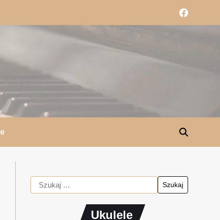
le
Ukulele