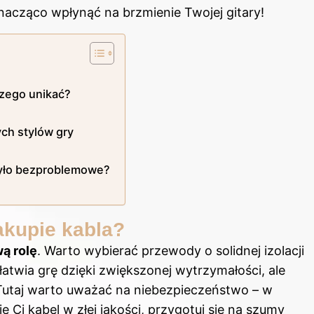
nacząco wpłynąć na brzmienie Twojej gitary!
czego unikać?
ch stylów gry
było bezproblemowe?
akupie kabla?
ą rolę
. Warto wybierać przewody o solidnej izolacji
ułatwia grę dzięki zwiększonej wytrzymałości, ale
. Tutaj warto uważać na niebezpieczeństwo – w
 Ci kabel w złej jakości, przygotuj się na szumy