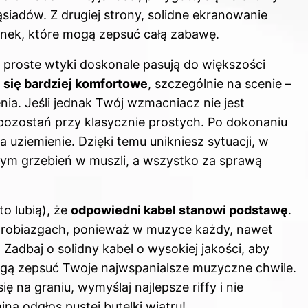
iadów. Z drugiej strony, solidne ekranowanie
nek, które mogą zepsuć całą zabawę.
proste wtyki doskonale pasują do większości
 się bardziej komfortowe
, szczególnie na scenie –
a. Jeśli jednak Twój wzmacniacz nie jest
ozostań przy klasycznie prostych. Po dokonaniu
uziemienie. Dzięki temu unikniesz sytuacji, w
zym grzebień w muszli, a wszystko za sprawą
o lubią), że
odpowiedni kabel stanowi podstawę
.
h drobiazgach, ponieważ w muzyce każdy, nawet
Zadbaj o solidny kabel o wysokiej jakości,
aby
gą zepsuć Twoje najwspanialsze muzyczne chwile.
ę na graniu, wymyślaj najlepsze riffy i nie
na odgłos pustej butelki wiatru!