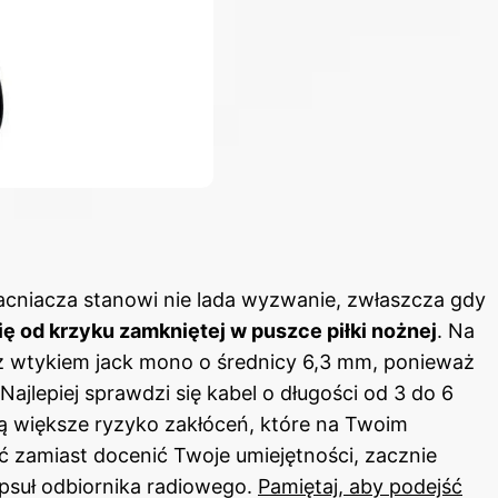
cniacza stanowi nie lada wyzwanie, zwłaszcza gdy
ię od krzyku zamkniętej w puszce piłki nożnej
. Na
 wtykiem jack mono o średnicy 6,3 mm, ponieważ
Najlepiej sprawdzi się kabel o długości od 3 do 6
ą większe ryzyko zakłóceń, które na Twoim
 zamiast docenić Twoje umiejętności, zacznie
epsuł odbiornika radiowego.
Pamiętaj, aby podejść