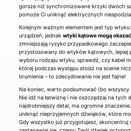
gorsze niż synchronizowane krzyki dwóch sąs
pomoże Ci uniknąć elektrycznych niespodzia
Kolejnym ważnym elementem jest typ wtyku: 
urządzeń, jednak
wtyki kątowe mogą okazać
zmniejszają ryzyko przypadkowego zaczepieni
przystosowany do wtyków kątowych, lepiej p
wyboru rodzaju wtyku, sprawdź, czy kabel ma 
której podczas występu stoisz na scenie nic
brumienia – to zdecydowanie nie jest fajne!
Na koniec, warto podsumować (bo wszyscy t
Nie idź na łatwiznę i nie oszczędzaj na tyc
najdrobniejszy detal, ma ogromne znaczenie. 
uniknąć
nieprzyjemnych dźwięków, które mo
Gdy wszystko już przygotujesz, skoncentruj si
zastanawiaj się, czemu Twój dźwięk przypomi