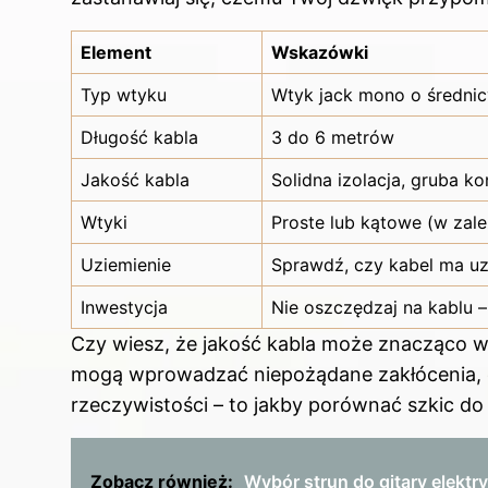
Element
Wskazówki
Typ wtyku
Wtyk jack mono o średni
Długość kabla
3 do 6 metrów
Jakość kabla
Solidna izolacja, gruba k
Wtyki
Proste lub kątowe (w zale
Uziemienie
Sprawdź, czy kabel ma uz
Inwestycja
Nie oszczędzaj na kablu 
Czy wiesz, że jakość kabla może znacząco w
mogą wprowadzać niepożądane zakłócenia, co
rzeczywistości – to jakby porównać szkic d
Zobacz również:
Wybór strun do gitary elektr