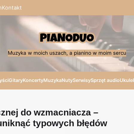
n
Kontakt
Muzyka w moich uszach, a pianino w moim sercu
yści
Gitary
Koncerty
Muzyka
Nuty
Serwisy
Sprzęt audio
Ukule
ycznej do wzmacniacza –
uniknąć typowych błędów