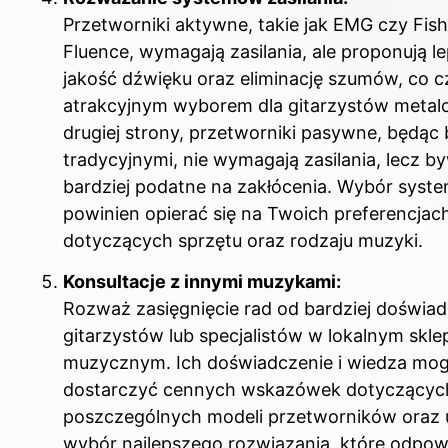
Przetworniki aktywne, takie jak EMG czy Fi
Fluence, wymagają zasilania, ale proponują l
jakość dźwięku oraz eliminację szumów, co cz
atrakcyjnym wyborem dla gitarzystów metal
drugiej strony, przetworniki pasywne, będąc 
tradycyjnymi, nie wymagają zasilania, lecz b
bardziej podatne na zakłócenia. Wybór syst
powinien opierać się na Twoich preferencjac
dotyczących sprzętu oraz rodzaju muzyki.
Konsultacje z innymi muzykami:
Rozważ zasięgnięcie rad od bardziej doświa
gitarzystów lub specjalistów w lokalnym skle
muzycznym. Ich doświadczenie i wiedza mo
dostarczyć cennych wskazówek dotyczącyc
poszczególnych modeli przetworników oraz 
wybór najlepszego rozwiązania, które odpow