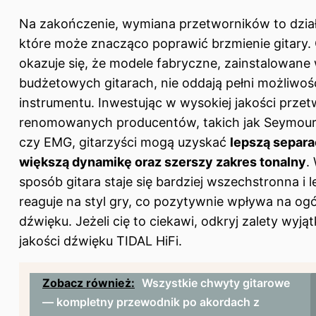
Na zakończenie, wymiana przetworników to dział
które może znacząco poprawić brzmienie gitary.
okazuje się, że modele fabryczne, zainstalowane 
budżetowych gitarach, nie oddają pełni możliwoś
instrumentu. Inwestując w wysokiej jakości przet
renomowanych producentów, takich jak Seymou
czy EMG, gitarzyści mogą uzyskać
lepszą separa
większą dynamikę oraz szerszy zakres tonalny
.
sposób gitara staje się bardziej wszechstronna i le
reaguje na styl gry, co pozytywnie wpływa na ogó
dźwięku. Jeżeli cię to ciekawi, odkryj
zalety wyją
jakości dźwięku TIDAL HiFi
.
Zobacz również:
Wszystkie chwyty gitarowe
— kompletny przewodnik po akordach z