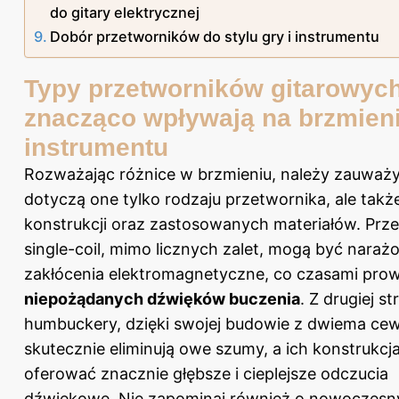
do gitary elektrycznej
Dobór przetworników do stylu gry i instrumentu
Typy przetworników gitarowyc
znacząco wpływają na brzmien
instrumentu
Rozważając różnice w brzmieniu, należy zauważy
dotyczą one tylko rodzaju przetwornika, ale takż
konstrukcji oraz zastosowanych materiałów. Prze
single-coil, mimo licznych zalet, mogą być naraż
zakłócenia elektromagnetyczne, co czasami pro
niepożądanych dźwięków buczenia
. Z drugiej st
humbuckery, dzięki swojej budowie z dwiema ce
skutecznie eliminują owe szumy, a ich konstrukc
oferować znacznie głębsze i cieplejsze odczucia
dźwiękowe. Nie zapominaj również o nowoczesn