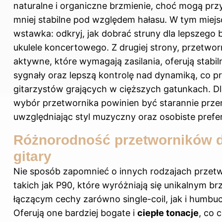
naturalne i organiczne brzmienie, choć mogą prz
mniej stabilne pod względem hałasu. W tym miejs
wstawka: odkryj,
jak dobrać struny dla lepszego 
ukulele koncertowego
. Z drugiej strony, przetwor
aktywne, które wymagają zasilania, oferują stabil
sygnały oraz lepszą kontrolę nad dynamiką, co p
gitarzystów grających w cięższych gatunkach. D
wybór przetwornika powinien być starannie prze
uwzględniając styl muzyczny oraz osobiste prefe
Różnorodność przetworników 
gitary
Nie sposób zapomnieć o innych rodzajach przet
takich jak P90, które wyróżniają się unikalnym b
łączącym cechy zarówno single-coil, jak i humbu
Oferują one bardziej bogate i
ciepłe tonacje
, co c