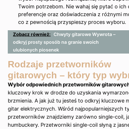
Twoim potrzebom. Nie wahaj się pytać o ich 
preferencje oraz doświadczenia z różnymi m
co z pewnością przyspieszy proces wyboru.
Zobacz również:
Chwyty gitarowe Wywrota –
odkryj prosty sposób na granie swoich
ulubionych piosenek
Rodzaje przetworników
gitarowych – który typ wyb
Wybór odpowiednich przetworników gitarowyc
kluczowy krok w drodze do uzyskania wymarzo
brzmienia. A jak już tu jesteś to odkryj
kluczowe 
gitar elektrycznych
. Wśród najpopularniejszych 
przetworników znajdziemy zarówno single-coil, ja
humbuckery. Przetworniki single-coil słyną z jasn