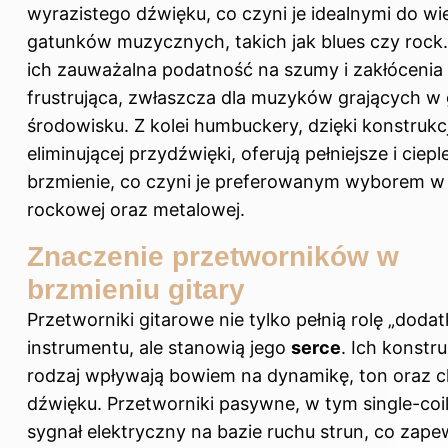
wyrazistego dźwięku, co czyni je idealnymi do wi
gatunków muzycznych, takich jak blues czy rock
ich zauważalna podatność na szumy i zakłóceni
frustrująca, zwłaszcza dla muzyków grających w
środowisku. Z kolei humbuckery, dzięki konstrukcj
eliminującej przydźwięki, oferują pełniejsze i ciepl
brzmienie, co czyni je preferowanym wyborem 
rockowej oraz metalowej.
Znaczenie przetworników w
brzmieniu gitary
Przetworniki gitarowe nie tylko pełnią rolę „doda
instrumentu, ale stanowią jego
serce
. Ich konstru
rodzaj wpływają bowiem na dynamikę, ton oraz c
dźwięku. Przetworniki pasywne, w tym single-coil
sygnał elektryczny na bazie ruchu strun, co zape