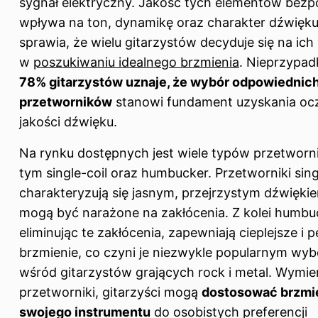
sygnał elektryczny. Jakość tych elementów bezp
wpływa na ton, dynamikę oraz charakter dźwięku
sprawia, że wielu gitarzystów decyduje się na ic
w
poszukiwaniu idealnego brzmienia
. Nieprzypa
78% gitarzystów uznaje, że wybór odpowiednic
przetworników
stanowi fundament uzyskania oc
jakości dźwięku.
Na rynku dostępnych jest wiele typów przetworn
tym single-coil oraz humbucker. Przetworniki sing
charakteryzują się jasnym, przejrzystym dźwięki
mogą być narażone na zakłócenia. Z kolei humbu
eliminując te zakłócenia, zapewniają cieplejsze i p
brzmienie, co czyni je niezwykle popularnym wy
wśród gitarzystów grających rock i metal. Wymie
przetworniki, gitarzyści mogą
dostosować brzmi
swojego instrumentu
do osobistych preferencji