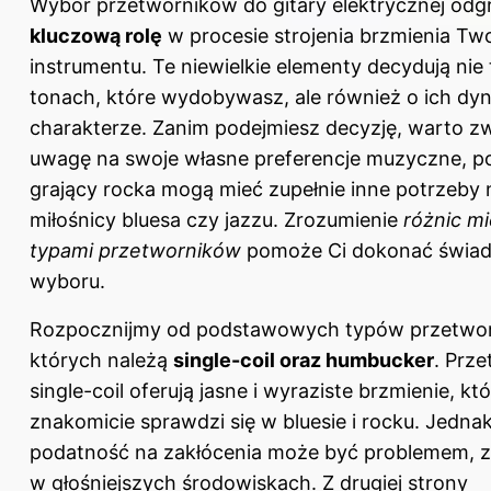
Wybór przetworników do gitary elektrycznej od
kluczową rolę
w procesie strojenia brzmienia Tw
instrumentu. Te niewielkie elementy decydują nie 
tonach, które wydobywasz, ale również o ich dyn
charakterze. Zanim podejmiesz decyzję, warto z
uwagę na swoje własne preferencje muzyczne, p
grający rocka mogą mieć zupełnie inne potrzeby 
miłośnicy bluesa czy jazzu. Zrozumienie
różnic m
typami przetworników
pomoże Ci dokonać świa
wyboru.
Rozpocznijmy od podstawowych typów przetwor
których należą
single-coil oraz humbucker
. Prze
single-coil oferują jasne i wyraziste brzmienie, kt
znakomicie sprawdzi się w bluesie i rocku. Jednak
podatność na zakłócenia może być problemem, 
w głośniejszych środowiskach. Z drugiej strony