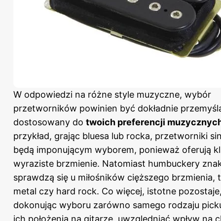
W odpowiedzi na różne style muzyczne, wybór
przetworników powinien być dokładnie przemyśla
dostosowany do
twoich preferencji muzycznyc
przykład, grając bluesa lub rocka, przetworniki sin
będą imponującym wyborem, ponieważ oferują kl
wyraziste brzmienie. Natomiast humbuckery zna
sprawdzą się u miłośników cięższego brzmienia, t
metal czy hard rock. Co więcej, istotne pozostaje
dokonując wyboru zarówno samego rodzaju picku
ich położenia na gitarze, uwzględniać wpływ na c