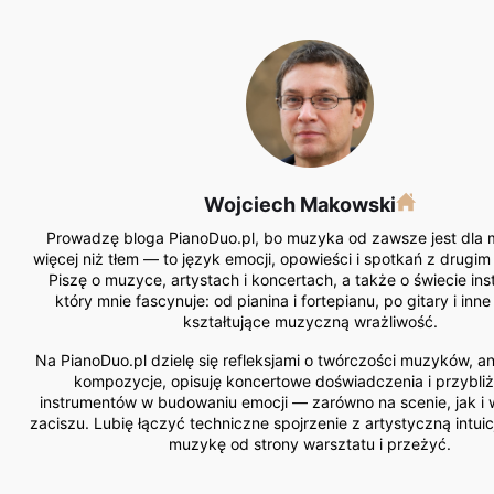
Wojciech Makowski
Prowadzę bloga PianoDuo.pl, bo muzyka od zawsze jest dla
więcej niż tłem — to język emocji, opowieści i spotkań z drugim
Piszę o muzyce, artystach i koncertach, a także o świecie in
który mnie fascynuje: od pianina i fortepianu, po gitary i inn
kształtujące muzyczną wrażliwość.
Na PianoDuo.pl dzielę się refleksjami o twórczości muzyków, ana
kompozycje, opisuję koncertowe doświadczenia i przybliż
instrumentów w budowaniu emocji — zarówno na scenie, jak 
zaciszu. Lubię łączyć techniczne spojrzenie z artystyczną intui
muzykę od strony warsztatu i przeżyć.