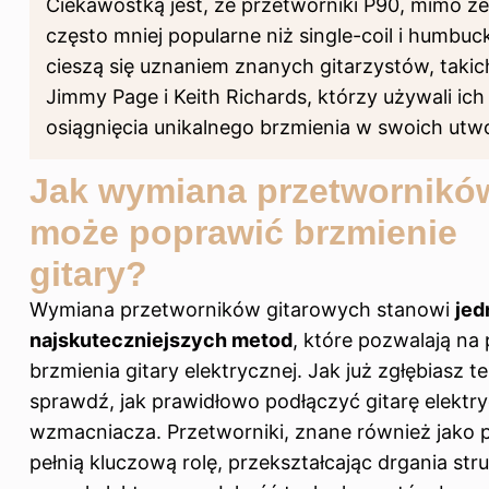
Ciekawostką jest, że przetworniki P90, mimo że
często mniej popularne niż single-coil i humbuc
cieszą się uznaniem znanych gitarzystów, takic
Jimmy Page i Keith Richards, którzy używali ich
osiągnięcia unikalnego brzmienia w swoich utw
Jak wymiana przetwornikó
może poprawić brzmienie
gitary?
Wymiana przetworników gitarowych stanowi
jed
najskuteczniejszych metod
, które pozwalają na
brzmienia gitary elektrycznej. Jak już zgłębiasz t
sprawdź,
jak prawidłowo podłączyć gitarę elektr
wzmacniacza
. Przetworniki, znane również jako 
pełnią kluczową rolę, przekształcając drgania str