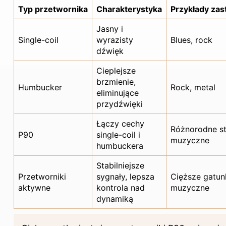
Typ przetwornika
Charakterystyka
Przykłady za
Jasny i
Single-coil
wyrazisty
Blues, rock
dźwięk
Cieplejsze
brzmienie,
Humbucker
Rock, metal
eliminujące
przydźwięki
Łączy cechy
Różnorodne st
P90
single-coil i
muzyczne
humbuckera
Stabilniejsze
Przetworniki
sygnały, lepsza
Cięższe gatun
aktywne
kontrola nad
muzyczne
dynamiką