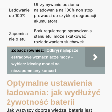
Utrzymywanie poziomu
Ładowanie
naładowania na 100% non stop
do 100%
prowadzi do szybkiej degradacji
akumulatora.
Brak regularnego sprawdzania
Zapomina
stanu etui może skutkować
nie o etui
rozładowaniem słuchawek.
Zobacz również:
Odkryj najlepsze
estradowe wzmacniacze mocy –
wybierz idealny model na
niezapomniany koncert
Optymalne ustawienia
ładowania: jak wydłużyć
żywotność baterii
Jak wszyscy dobrze wiedzą, bateria jest