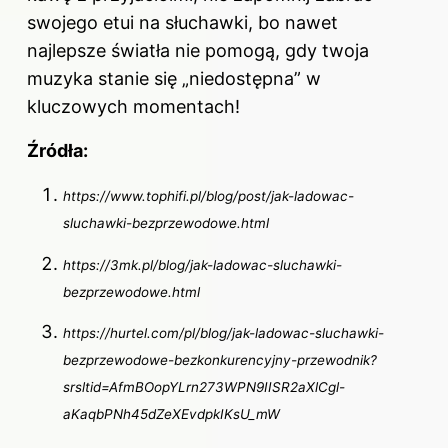
swojego etui na słuchawki, bo nawet
najlepsze światła nie pomogą, gdy twoja
muzyka stanie się „niedostępna” w
kluczowych momentach!
Źródła:
https://www.tophifi.pl/blog/post/jak-ladowac-
sluchawki-bezprzewodowe.html
https://3mk.pl/blog/jak-ladowac-sluchawki-
bezprzewodowe.html
https://hurtel.com/pl/blog/jak-ladowac-sluchawki-
bezprzewodowe-bezkonkurencyjny-przewodnik?
srsltid=AfmBOopYLrn273WPN9IISR2aXlCgl-
aKaqbPNh45dZeXEvdpkIKsU_mW