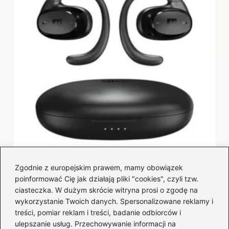
Dlaczego słuchawki nie łączą się z
Zgodnie z europejskim prawem, mamy obowiązek
poinformować Cię jak działają pliki "cookies", czyli tzw.
telefonem — sprawdź możliwe przyczyny
ciasteczka. W dużym skrócie witryna prosi o zgodę na
2026-07-10
wykorzystanie Twoich danych. Spersonalizowane reklamy i
treści, pomiar reklam i treści, badanie odbiorców i
ulepszanie usług. Przechowywanie informacji na