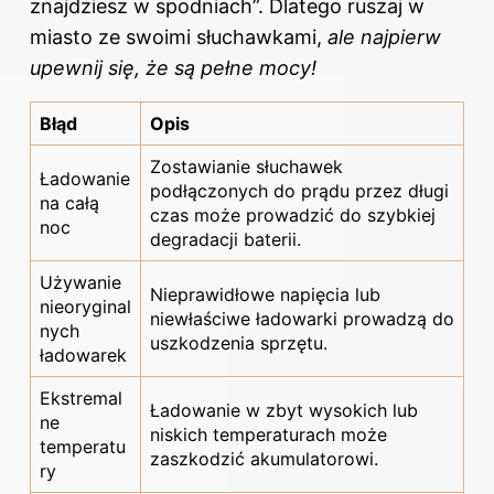
znajdziesz w spodniach”. Dlatego ruszaj w
miasto ze swoimi słuchawkami,
ale najpierw
upewnij się, że są pełne mocy!
Błąd
Opis
Zostawianie słuchawek
Ładowanie
podłączonych do prądu przez długi
na całą
czas może prowadzić do szybkiej
noc
degradacji baterii.
Używanie
Nieprawidłowe napięcia lub
nieoryginal
niewłaściwe ładowarki prowadzą do
nych
uszkodzenia sprzętu.
ładowarek
Ekstremal
Ładowanie w zbyt wysokich lub
ne
niskich temperaturach może
temperatu
zaszkodzić akumulatorowi.
ry