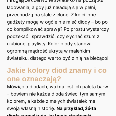
mrugające czerwone światełko na początku
ładowania, a gdy już naładują się w pełni,
przechodzą na stałe zielone. Z kolei inne
gadżety mogą w ogóle nie mieć diody – bo po
co komplikować sprawę? Po prostu wystarczy
poczekać i sprawdzić, czy słychać szum z
ulubionej playlisty. Kolor diody stanowi
ogromną mądrość ukrytą w maleńkim
światełku, dlatego warto być z nią na bieżąco!
Jakie kolory diod znamy i co
one oznaczają?
Mówiąc o diodach, ważna jest ich paleta barw
– bowiem nie każda dioda świeci tym samym
kolorem, a każde z małych światełek ma
swoją własną historię.
Na przykład, żółta
dioda sygnalizuje, że twoje słuchawki