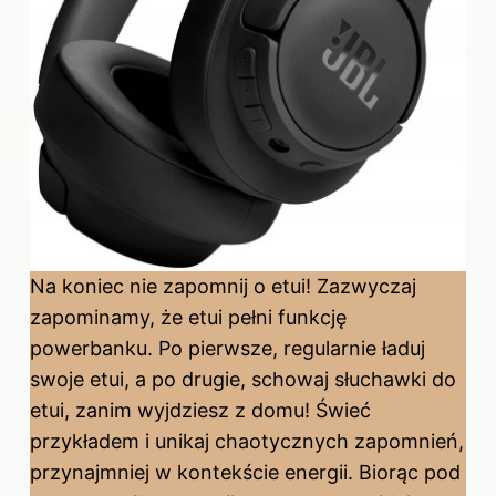
Na koniec nie zapomnij o etui! Zazwyczaj
zapominamy, że etui pełni funkcję
powerbanku. Po pierwsze, regularnie ładuj
swoje etui, a po drugie, schowaj słuchawki do
etui, zanim wyjdziesz z domu! Świeć
przykładem i unikaj chaotycznych zapomnień,
przynajmniej w kontekście energii. Biorąc pod