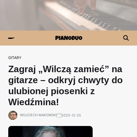
GITARY
Zagraj „Wilczą zamieć” na
gitarze – odkryj chwyty do
ulubionej piosenki z
Wiedźmina!
WOJCIECH MAKOWSKI
2025-12-25