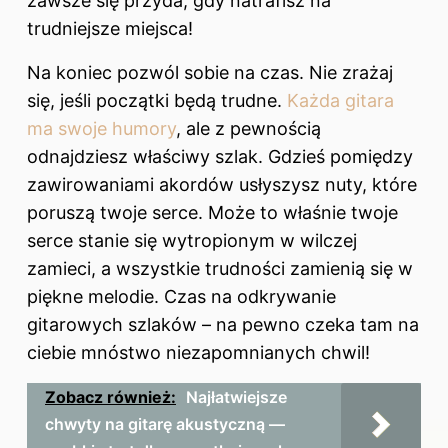
zawsze się przyda, gdy natrafisz na
trudniejsze miejsca!
Na koniec pozwól sobie na czas. Nie zrażaj
się, jeśli początki będą trudne.
Każda gitara
ma swoje humory
, ale z pewnością
odnajdziesz właściwy szlak. Gdzieś pomiędzy
zawirowaniami akordów usłyszysz nuty, które
poruszą twoje serce. Może to właśnie twoje
serce stanie się wytropionym w wilczej
zamieci, a wszystkie trudności zamienią się w
piękne melodie. Czas na odkrywanie
gitarowych szlaków – na pewno czeka tam na
ciebie mnóstwo niezapomnianych chwil!
Zobacz również:
Najłatwiejsze
chwyty na gitarę akustyczną —