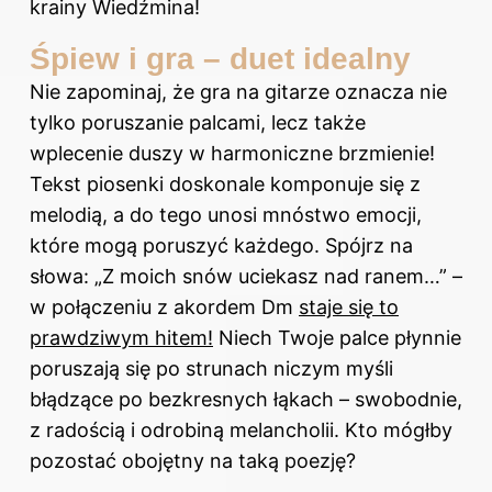
krainy Wiedźmina!
Śpiew i gra – duet idealny
Nie zapominaj, że gra na gitarze oznacza nie
tylko poruszanie palcami, lecz także
wplecenie duszy w harmoniczne brzmienie!
Tekst piosenki doskonale komponuje się z
melodią, a do tego unosi mnóstwo emocji,
które mogą poruszyć każdego. Spójrz na
słowa: „Z moich snów uciekasz nad ranem…” –
w połączeniu z akordem Dm
staje się to
prawdziwym hitem!
Niech Twoje palce płynnie
poruszają się po strunach niczym myśli
błądzące po bezkresnych łąkach – swobodnie,
z radością i odrobiną melancholii. Kto mógłby
pozostać obojętny na taką poezję?