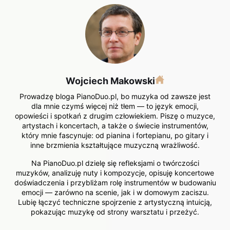
Wojciech Makowski
Prowadzę bloga PianoDuo.pl, bo muzyka od zawsze jest
dla mnie czymś więcej niż tłem — to język emocji,
opowieści i spotkań z drugim człowiekiem. Piszę o muzyce,
artystach i koncertach, a także o świecie instrumentów,
który mnie fascynuje: od pianina i fortepianu, po gitary i
inne brzmienia kształtujące muzyczną wrażliwość.
Na PianoDuo.pl dzielę się refleksjami o twórczości
muzyków, analizuję nuty i kompozycje, opisuję koncertowe
doświadczenia i przybliżam rolę instrumentów w budowaniu
emocji — zarówno na scenie, jak i w domowym zaciszu.
Lubię łączyć techniczne spojrzenie z artystyczną intuicją,
pokazując muzykę od strony warsztatu i przeżyć.