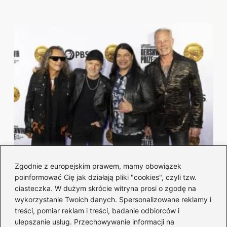
Chwyty na gitarze — Metallica: zagraj
Zgodnie z europejskim prawem, mamy obowiązek
kultowe riffy i akordy
poinformować Cię jak działają pliki "cookies", czyli tzw.
ciasteczka. W dużym skrócie witryna prosi o zgodę na
2026-08-04
wykorzystanie Twoich danych. Spersonalizowane reklamy i
treści, pomiar reklam i treści, badanie odbiorców i
ulepszanie usług. Przechowywanie informacji na