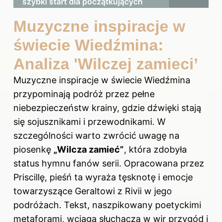
szybki start dla początkujących
Muzyczne inspiracje w
świecie Wiedźmina:
Analiza 'Wilczej zamieci’
Muzyczne inspiracje w świecie Wiedźmina
przypominają podróż przez pełne
niebezpieczeństw krainy, gdzie dźwięki stają
się sojusznikami i przewodnikami. W
szczególności warto zwrócić uwagę na
piosenkę
„Wilcza zamieć”
, która zdobyła
status hymnu fanów serii. Opracowana przez
Priscillę, pieśń ta wyraża tęsknotę i emocje
towarzyszące Geraltowi z Rivii w jego
podróżach. Tekst, naszpikowany poetyckimi
metaforami, wciąga słuchacza w wir przygód i