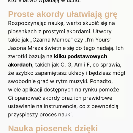
które łatwo wpadają w ucho.
Proste akordy ułatwiają grę
Rozpoczynając naukę, warto skupić się na
piosenkach z prostymi akordami. Utwory
takie jak „Czarna Mamba” czy „I’m Yours”
Jasona Mraza świetnie się do tego nadają. Ich
zwrotki bazują na
kilku podstawowych
akordach
, takich jak C, G, Am i F, co sprawia,
że szybko zapamiętasz układy i będziesz mógł
swobodnie grać w rytm muzyki. Ponadto,
wiele aplikacji dostępnych na rynku pomoże
Ci opanować akordy oraz ich prawidłowe
ustawienie na instrumencie, co z pewnością
przyspieszy proces nauki.
Nauka piosenek dzięki