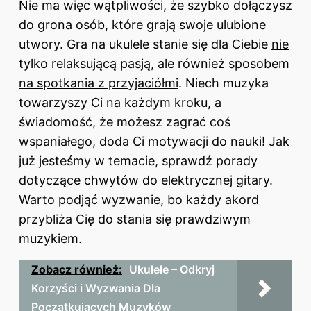
Nie ma więc wątpliwości, że szybko dołączysz
do grona osób, które grają swoje ulubione
utwory. Gra na ukulele stanie się dla Ciebie
nie
tylko relaksującą pasją, ale również sposobem
na spotkania z przyjaciółmi
. Niech muzyka
towarzyszy Ci na każdym kroku, a
świadomość, że możesz zagrać coś
wspaniałego, doda Ci motywacji do nauki! Jak
już jesteśmy w temacie, sprawdź
porady
dotyczące chwytów do elektrycznej gitary
.
Warto podjąć wyzwanie, bo każdy akord
przybliża Cię do stania się prawdziwym
muzykiem.
Zobacz również:
Ukulele – Odkryj
Korzyści i Wyzwania Dla
Początkujących Muzyków