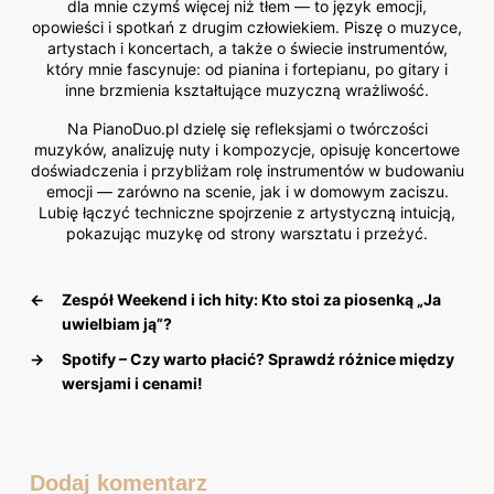
dla mnie czymś więcej niż tłem — to język emocji,
opowieści i spotkań z drugim człowiekiem. Piszę o muzyce,
artystach i koncertach, a także o świecie instrumentów,
który mnie fascynuje: od pianina i fortepianu, po gitary i
inne brzmienia kształtujące muzyczną wrażliwość.
Na PianoDuo.pl dzielę się refleksjami o twórczości
muzyków, analizuję nuty i kompozycje, opisuję koncertowe
doświadczenia i przybliżam rolę instrumentów w budowaniu
emocji — zarówno na scenie, jak i w domowym zaciszu.
Lubię łączyć techniczne spojrzenie z artystyczną intuicją,
pokazując muzykę od strony warsztatu i przeżyć.
←
Zespół Weekend i ich hity: Kto stoi za piosenką „Ja
uwielbiam ją”?
→
Spotify – Czy warto płacić? Sprawdź różnice między
wersjami i cenami!
Dodaj komentarz