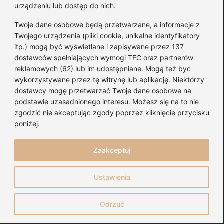
urządzeniu lub dostęp do nich.
Zapamiętaj moje dane w tej przeglądarce
Twoje dane osobowe będą przetwarzane, a informacje z
podczas pisania kolejnych komentarzy.
Twojego urządzenia (pliki cookie, unikalne identyfikatory
itp.) mogą być wyświetlane i zapisywane przez 137
dostawców spełniających wymogi TFC oraz partnerów
reklamowych (62) lub im udostępniane. Mogą też być
wykorzystywane przez tę witrynę lub aplikację. Niektórzy
Poczytaj więcej
dostawcy mogę przetwarzać Twoje dane osobowe na
podstawie uzasadnionego interesu. Możesz się na to nie
zgodzić nie akceptując zgody poprzez kliknięcie przycisku
poniżej.
Zaakceptuj
Ustawienia
Odrzuć
Ukulele drewniane czy plastikowe: jak