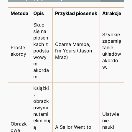
Metoda
Opis
Przykład piosenek
Atrakcje
Skup
się na
Szybkie
piosen
zapamię
kach z
Czarna Mamba,
Proste
tanie
podsta
I’m Yours (Jason
akordy
układów
wowy
Mraz)
akordó
mi
w.
akorda
mi.
Książki
z
obrazk
owymi
nutami
Ułatwie
eliminuj
nie
Obrazk
ą
A Sailor Went to
nauki
owe