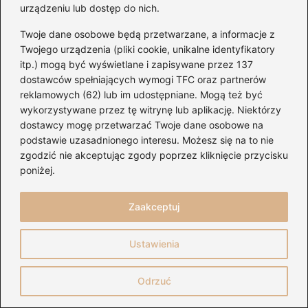
urządzeniu lub dostęp do nich.
Twoje dane osobowe będą przetwarzane, a informacje z
Twojego urządzenia (pliki cookie, unikalne identyfikatory
itp.) mogą być wyświetlane i zapisywane przez 137
dostawców spełniających wymogi TFC oraz partnerów
reklamowych (62) lub im udostępniane. Mogą też być
wykorzystywane przez tę witrynę lub aplikację. Niektórzy
dostawcy mogę przetwarzać Twoje dane osobowe na
podstawie uzasadnionego interesu. Możesz się na to nie
W miarę jak poznaję kolejne utwory,
zgodzić nie akceptując zgody poprzez kliknięcie przycisku
zauważam, że ukulele to nie tylko instrument,
poniżej.
ale także narzędzie do odkrywania samego
siebie. Skoro już krążymy wokół tego tematu
Zaakceptuj
to odkryj,
jak dobrać struny do ukulele
Ustawienia
koncertowego dla lepszego brzmienia
. Im
więcej czasu poświęcam na ćwiczenia, tym
Odrzuć
bardziej
zachwycam się wyrażaniem swoich
myśli
. Dynamika i ekspresja w strumieniu