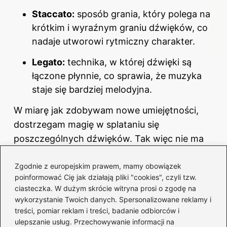
Staccato:
sposób grania, który polega na
krótkim i wyraźnym graniu dźwięków, co
nadaje utworowi rytmiczny charakter.
Legato:
technika, w której dźwięki są
łączone płynnie, co sprawia, że muzyka
staje się bardziej melodyjna.
W miarę jak zdobywam nowe umiejętności,
dostrzegam magię w splataniu się
poszczególnych dźwięków. Tak więc nie ma
jednego, „właściwego” sposobu grania –
Zgodnie z europejskim prawem, mamy obowiązek
każdy artysta ma swoją unikalną historię do
poinformować Cię jak działają pliki "cookies", czyli tzw.
opowiedzenia.
ciasteczka. W dużym skrócie witryna prosi o zgodę na
wykorzystanie Twoich danych. Spersonalizowane reklamy i
treści, pomiar reklam i treści, badanie odbiorców i
ulepszanie usług. Przechowywanie informacji na