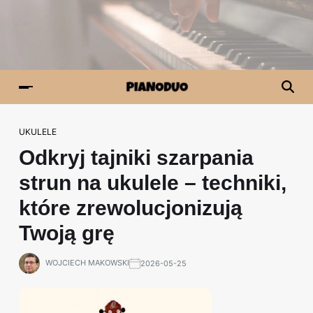
UKULELE
Odkryj tajniki szarpania
strun na ukulele – techniki,
które zrewolucjonizują
Twoją grę
WOJCIECH MAKOWSKI
2026-05-25