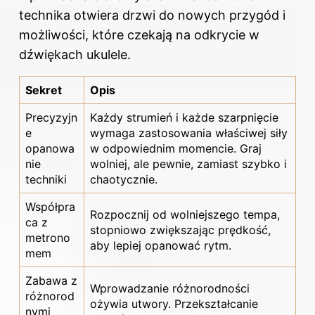
technika otwiera drzwi do nowych przygód i
możliwości, które czekają na odkrycie w
dźwiękach ukulele.
Sekret
Opis
Precyzyjn
Każdy strumień i każde szarpnięcie
e
wymaga zastosowania właściwej siły
opanowa
w odpowiednim momencie. Graj
nie
wolniej, ale pewnie, zamiast szybko i
techniki
chaotycznie.
Współpra
Rozpocznij od wolniejszego tempa,
ca z
stopniowo zwiększając prędkość,
metrono
aby lepiej opanować rytm.
mem
Zabawa z
Wprowadzanie różnorodności
różnorod
ożywia utwory. Przekształcanie
nymi