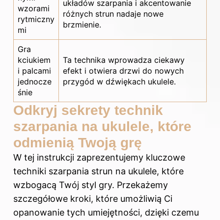
układów szarpania i akcentowanie
wzorami
różnych strun nadaje nowe
rytmiczny
brzmienie.
mi
Gra
kciukiem
Ta technika wprowadza ciekawy
i palcami
efekt i otwiera drzwi do nowych
jednocze
przygód w dźwiękach ukulele.
śnie
Odkryj sekrety technik
szarpania na ukulele, które
odmienią Twoją grę
W tej instrukcji zaprezentujemy kluczowe
techniki szarpania strun na ukulele, które
wzbogacą Twój styl gry. Przekażemy
szczegółowe kroki, które umożliwią Ci
opanowanie tych umiejętności, dzięki czemu