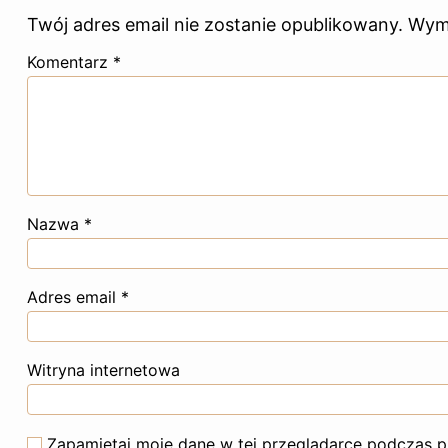
Twój adres email nie zostanie opublikowany.
Wym
Komentarz
*
Nazwa
*
Adres email
*
Witryna internetowa
Zapamiętaj moje dane w tej przeglądarce podczas p