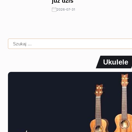
już dziś
2026-07-31
Ukulele