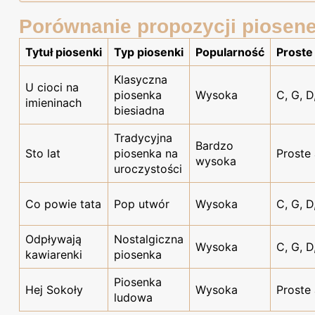
Porównanie propozycji piosene
Tytuł piosenki
Typ piosenki
Popularność
Proste
Klasyczna
U cioci na
piosenka
Wysoka
C, G, D
imieninach
biesiadna
Tradycyjna
Bardzo
Sto lat
piosenka na
Proste
wysoka
uroczystości
Co powie tata
Pop utwór
Wysoka
C, G, D
Odpływają
Nostalgiczna
Wysoka
C, G, D
kawiarenki
piosenka
Piosenka
Hej Sokoły
Wysoka
Proste
ludowa