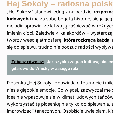
Hej Sokoły – radosna pols
„Hej Sokoły” stanowi jedną z najbardziej
rozpozna
ludowych
i ma za sobą bogatą historię, sięgając
melodia sprawia, że łatwo ją zaśpiewać w różnyc
imienin cioci. Zaledwie kilka akordów – wystarc
tworzy wesołą atmosferę,
która rozkręca każdą 
się do śpiewu, trudno nie poczuć radości wypływ
Zobacz również:
Jak szybko zagrać kultową piose
gitarowe do Whisky w zasięgu ręki
Piosenka „Hej Sokoły” opowiada o tęsknocie i miłoś
niesie głębokie emocje. Co więcej, zazwyczaj mel
idealnie wpasowuje się w klimat ludowych tańców
wykorzystać tę piosenkę nie tylko do śpiewania,
improwizacji tanecznych. Osobiście uwielbiam, kie