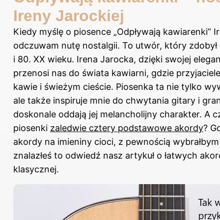
Ireny Jarockiej
Kiedy myślę o piosence „Odpływają kawiarenki” Ir
odczuwam nutę nostalgii. To utwór, który zdobył
i 80. XX wieku. Irena Jarocka, dzięki swojej elegan
przenosi nas do świata kawiarni, gdzie przyjaciel
kawie i świeżym cieście. Piosenka ta nie tylko w
ale także inspiruje mnie do chwytania gitary i gr
doskonale oddają jej melancholijny charakter. A 
piosenki
zaledwie cztery podstawowe akordy
? G
akordy na imieniny cioci, z pewnością wybrałbym kil
znalazłeś to
odwiedź nasz artykuł o łatwych akord
klasycznej
.