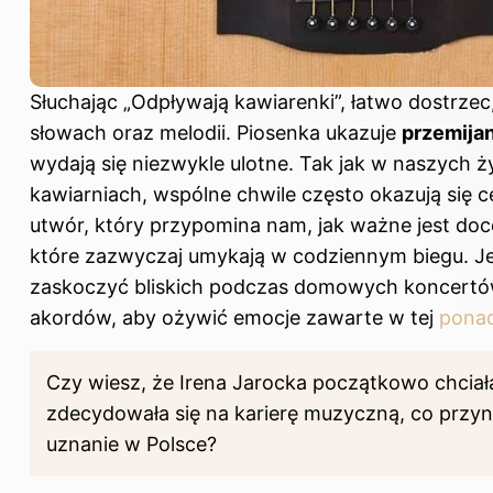
Słuchając „Odpływają kawiarenki”, łatwo dostrzec, 
słowach oraz melodii. Piosenka ukazuje
przemija
wydają się niezwykle ulotne. Tak jak w naszych 
kawiarniach, wspólne chwile często okazują się c
utwór, który przypomina nam, jak ważne jest do
które zazwyczaj umykają w codziennym biegu. Je
zaskoczyć bliskich podczas domowych koncertów
akordów, aby ożywić emocje zawarte w tej
ponad
Czy wiesz, że Irena Jarocka początkowo chciał
zdecydowała się na karierę muzyczną, co przyni
uznanie w Polsce?