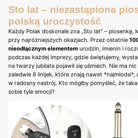
Sto lat – niezastąpiona pi
polską uroczystość
Każdy Polak doskonale zna „Sto lat” – piosenkę,
przy najróżniejszych okazjach. Przez ostatnie
100
nieodłącznym elementem
urodzin, imienin i roc
podczas każdej imprezy, gdzie świętujemy, wyst
na twarzy jubilata pojawił się uśmiech. Nie ma nic
zaledwie 8 linijek, które znają nawet *najmłodsi*
w radosny nastrój. Kto mógłby pomyśleć, że ta
sobie tyle emocji?