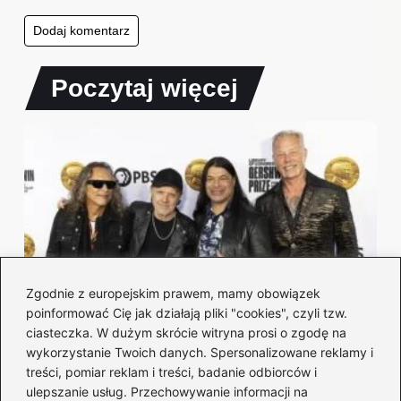
Poczytaj więcej
Zgodnie z europejskim prawem, mamy obowiązek
poinformować Cię jak działają pliki "cookies", czyli tzw.
ciasteczka. W dużym skrócie witryna prosi o zgodę na
wykorzystanie Twoich danych. Spersonalizowane reklamy i
Chwyty na gitarze — Metallica: zagraj
treści, pomiar reklam i treści, badanie odbiorców i
kultowe riffy i akordy
ulepszanie usług. Przechowywanie informacji na