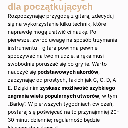
dla początkujących
Rozpoczynając przygodę z gitarą, zdecyduj
się na wykorzystanie kilku technik, które
naprawdę mogą ułatwić ci naukę. Po
pierwsze, zwróć uwagę na sposób trzymania
instrumentu – gitara powinna pewnie
spoczywać na twoim udzie, a ręka musi
swobodnie poruszać się po gryfie. Warto
nauczyć się
podstawowych akordów
,
zaczynając od prostych, takich jak C, G, D, A i
E. Dzięki nim
zyskasz możliwość szybkiego
zagrania wielu popularnych utworów
, w tym
„Barkę”. W pierwszych tygodniach ćwiczeń,
postaraj się poświęcać na to przynajmniej
20-
30 minut dziennie
; regularność będzie
kluczem do sukcesu!