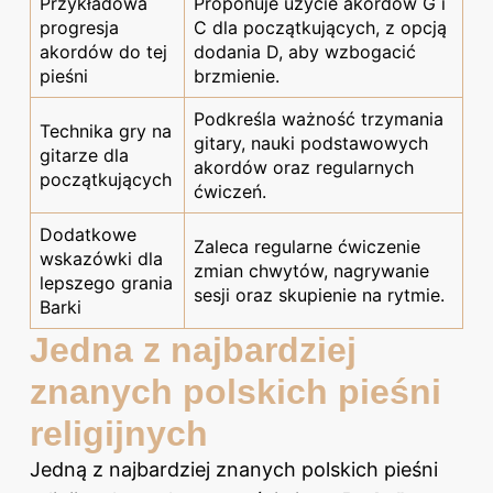
Przykładowa
Proponuje użycie akordów G i
progresja
C dla początkujących, z opcją
akordów do tej
dodania D, aby wzbogacić
pieśni
brzmienie.
Podkreśla ważność trzymania
Technika gry na
gitary, nauki podstawowych
gitarze dla
akordów oraz regularnych
początkujących
ćwiczeń.
Dodatkowe
Zaleca regularne ćwiczenie
wskazówki dla
zmian chwytów, nagrywanie
lepszego grania
sesji oraz skupienie na rytmie.
Barki
Jedna z najbardziej
znanych polskich pieśni
religijnych
Jedną z najbardziej znanych polskich pieśni