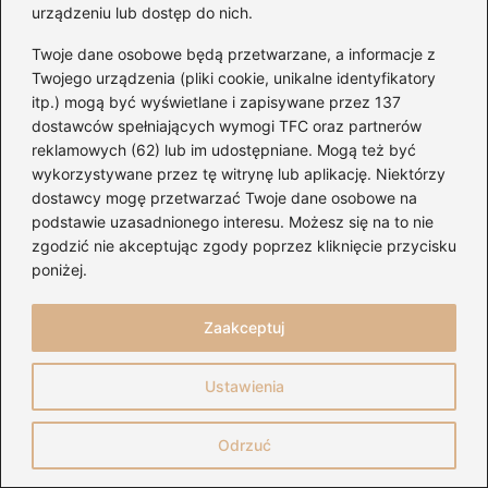
urządzeniu lub dostęp do nich.
2026-08-04
Twoje dane osobowe będą przetwarzane, a informacje z
Twojego urządzenia (pliki cookie, unikalne identyfikatory
itp.) mogą być wyświetlane i zapisywane przez 137
dostawców spełniających wymogi TFC oraz partnerów
reklamowych (62) lub im udostępniane. Mogą też być
wykorzystywane przez tę witrynę lub aplikację. Niektórzy
dostawcy mogę przetwarzać Twoje dane osobowe na
podstawie uzasadnionego interesu. Możesz się na to nie
zgodzić nie akceptując zgody poprzez kliknięcie przycisku
poniżej.
Zaakceptuj
Ustawienia
Chwyty gitarowe Justina Biebera —
proste akordy na start
Odrzuć
2026-08-04