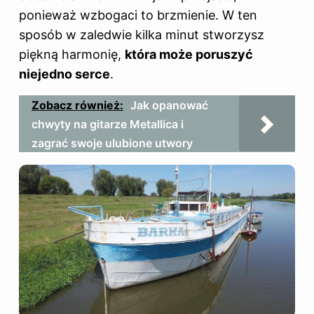
ponieważ wzbogaci to brzmienie. W ten
sposób w zaledwie kilka minut stworzysz
piękną harmonię,
która może poruszyć
niejedno serce
.
Zobacz również:
Jak opanować
chwyty na gitarze Metallica i
zagrać swoje ulubione utwory