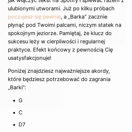
jak włączyć tekst na Spotify i śpiewać razem z
ulubionymi utworami
. Już po kilku próbach
poczujesz się pewnie
, a „Barka” zacznie
płynąć pod Twoimi palcami, niczym statek na
spokojnym jeziorze. Pamiętaj, że klucz do
sukcesu leży w cierpliwości i regularnej
praktyce. Efekt końcowy z pewnością Cię
usatysfakcjonuje!
Poniżej znajdziesz najważniejsze akordy,
które będziesz potrzebować do zagrania
„Barki”:
G
C
D7