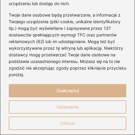
ich występów na żywo
urządzeniu lub dostęp do nich.
→
Ile waży gitara elektryczna? Kluczowe różnice
Twoje dane osobowe będą przetwarzane, a informacje z
między modelami a ich wpływ na komfort grania
Twojego urządzenia (pliki cookie, unikalne identyfikatory
itp.) mogą być wyświetlane i zapisywane przez 137
dostawców spełniających wymogi TFC oraz partnerów
reklamowych (62) lub im udostępniane. Mogą też być
Dodaj komentarz
wykorzystywane przez tę witrynę lub aplikację. Niektórzy
dostawcy mogę przetwarzać Twoje dane osobowe na
Twój adres email nie zostanie opublikowany.
podstawie uzasadnionego interesu. Możesz się na to nie
Wymagane pola są oznaczone
*
zgodzić nie akceptując zgody poprzez kliknięcie przycisku
poniżej.
Komentarz
*
Zaakceptuj
Ustawienia
Odrzuć
Nazwa
*