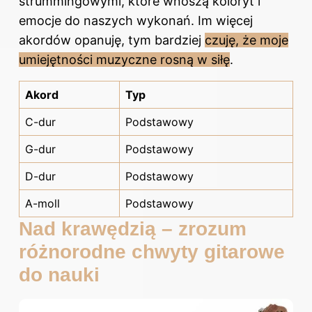
strummingowymi, które wnoszą koloryt i
emocje do naszych wykonań. Im więcej
akordów opanuję, tym bardziej
czuję, że moje
umiejętności muzyczne rosną w siłę
.
Akord
Typ
C-dur
Podstawowy
G-dur
Podstawowy
D-dur
Podstawowy
A-moll
Podstawowy
Nad krawędzią – zrozum
różnorodne chwyty gitarowe
do nauki