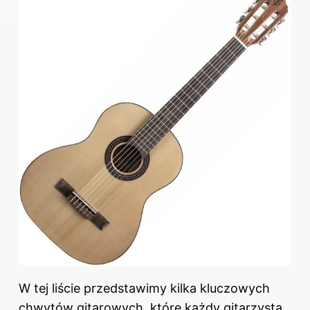
W tej liście przedstawimy kilka kluczowych
chwytów gitarowych, które każdy gitarzysta