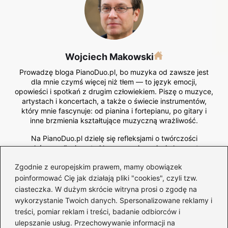
Wojciech Makowski
Prowadzę bloga PianoDuo.pl, bo muzyka od zawsze jest
dla mnie czymś więcej niż tłem — to język emocji,
opowieści i spotkań z drugim człowiekiem. Piszę o muzyce,
artystach i koncertach, a także o świecie instrumentów,
który mnie fascynuje: od pianina i fortepianu, po gitary i
inne brzmienia kształtujące muzyczną wrażliwość.
Na PianoDuo.pl dzielę się refleksjami o twórczości
muzyków, analizuję nuty i kompozycje, opisuję koncertowe
doświadczenia i przybliżam rolę instrumentów w budowaniu
Zgodnie z europejskim prawem, mamy obowiązek
emocji — zarówno na scenie, jak i w domowym zaciszu.
Lubię łączyć techniczne spojrzenie z artystyczną intuicją,
poinformować Cię jak działają pliki "cookies", czyli tzw.
pokazując muzykę od strony warsztatu i przeżyć.
ciasteczka. W dużym skrócie witryna prosi o zgodę na
wykorzystanie Twoich danych. Spersonalizowane reklamy i
treści, pomiar reklam i treści, badanie odbiorców i
←
Jak długo trwają koncerty Bon Jovi? Odkryj sekrety
ulepszanie usług. Przechowywanie informacji na