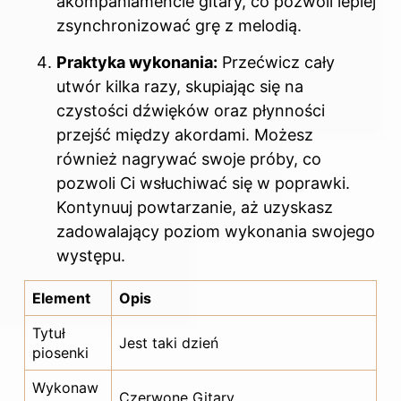
akompaniamencie gitary, co pozwoli lepiej
zsynchronizować grę z melodią.
Praktyka wykonania:
Przećwicz cały
utwór kilka razy, skupiając się na
czystości dźwięków oraz płynności
przejść między akordami. Możesz
również nagrywać swoje próby, co
pozwoli Ci wsłuchiwać się w poprawki.
Kontynuuj powtarzanie, aż uzyskasz
zadowalający poziom wykonania swojego
występu.
Element
Opis
Tytuł
Jest taki dzień
piosenki
Wykonaw
Czerwone Gitary