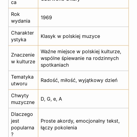
ca
Rok
1969
wydania
Charakter
Klasyk w polskiej muzyce
ystyka
Waźne miejsce w polskiej kulturze,
Znaczenie
wspólne śpiewanie na rodzinnych
w kulturze
spotkaniach
Tematyka
Radość, miłość, wyjątkowy dzień
utworu
Chwyty
D, G, e, A
muzyczne
Dlaczego
jest
Proste akordy, emocjonalny tekst,
popularna
łączy pokolenia
?