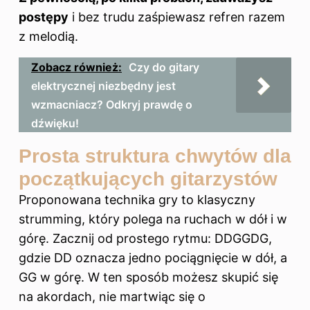
postępy
i bez trudu zaśpiewasz refren razem
z melodią.
Zobacz również:
Czy do gitary
elektrycznej niezbędny jest
wzmacniacz? Odkryj prawdę o
dźwięku!
Prosta struktura chwytów dla
początkujących gitarzystów
Proponowana technika gry to klasyczny
strumming, który polega na ruchach w dół i w
górę. Zacznij od prostego rytmu: DDGGDG,
gdzie DD oznacza jedno pociągnięcie w dół, a
GG w górę. W ten sposób możesz skupić się
na akordach, nie martwiąc się o