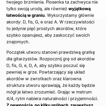
twojego brzmienia
. Piosenka ta zachwyca nie
tylko swoją urodą, ale również
wyjątkową
łatwością w graniu
. Wykorzystamy głównie
akordy: D, fis, G, e oraz A. W rzeczywistości
to jedynie pięć prostych akordów, które
szybko opanujesz, aby zaskoczyć swoich
znajomych.
Początek utworu stanowi prawdziwą gratkę
dla gitarzystów. Rozpocznij grę od akordów
D, fis, G, e, D, A, aby szybko poczuć się
pewniej w grze. Powtarzający się układ
akordów w zwrotkach oraz klarowna
struktura utworu sprawiają, że każdy będzie
mógł je łatwo zrozumieć. Grając w metrum
4/4, rytm nabiera naturalności i przyjemności.
Z pewnością, po kilku próbach, zauważysz