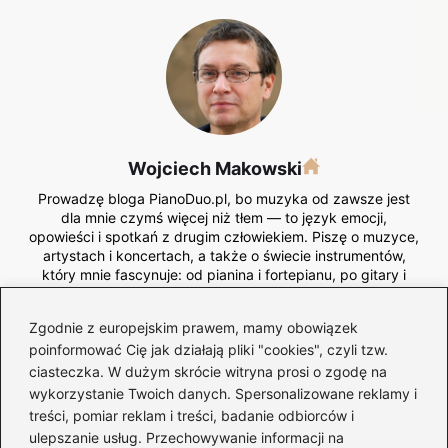
Wojciech Makowski
Prowadzę bloga PianoDuo.pl, bo muzyka od zawsze jest
dla mnie czymś więcej niż tłem — to język emocji,
opowieści i spotkań z drugim człowiekiem. Piszę o muzyce,
artystach i koncertach, a także o świecie instrumentów,
który mnie fascynuje: od pianina i fortepianu, po gitary i
inne brzmienia kształtujące muzyczną wrażliwość.
Zgodnie z europejskim prawem, mamy obowiązek
Na PianoDuo.pl dzielę się refleksjami o twórczości
muzyków, analizuję nuty i kompozycje, opisuję koncertowe
poinformować Cię jak działają pliki "cookies", czyli tzw.
doświadczenia i przybliżam rolę instrumentów w budowaniu
ciasteczka. W dużym skrócie witryna prosi o zgodę na
emocji — zarówno na scenie, jak i w domowym zaciszu.
wykorzystanie Twoich danych. Spersonalizowane reklamy i
Lubię łączyć techniczne spojrzenie z artystyczną intuicją,
treści, pomiar reklam i treści, badanie odbiorców i
pokazując muzykę od strony warsztatu i przeżyć.
ulepszanie usług. Przechowywanie informacji na