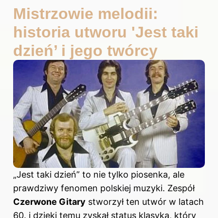
Mistrzowie melodii:
historia utworu 'Jest taki
dzień’ i jego twórcy
„Jest taki dzień” to nie tylko piosenka, ale
prawdziwy fenomen polskiej muzyki. Zespół
Czerwone Gitary
stworzył ten utwór w latach
60. i dzięki temu zyskał status klasyka, który