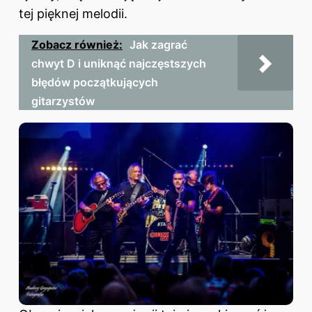
tej pięknej melodii.
Zobacz również:
Jak zagrać
chwyt D i uniknąć najczęstszych
błędów początkujących
gitarzystów