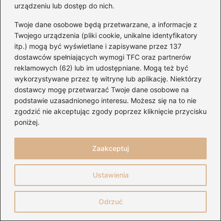
urządzeniu lub dostęp do nich.
←
Tidal i dźwięk: Odkryj, czy muzyka z equalizerem
Twoje dane osobowe będą przetwarzane, a informacje z
zapewnia lepszą jakość brzmienia
Twojego urządzenia (pliki cookie, unikalne identyfikatory
→
Łatwy sposób na rejestrację w TIDAL i odkrywanie
itp.) mogą być wyświetlane i zapisywane przez 137
świata muzyki bez problemów
dostawców spełniających wymogi TFC oraz partnerów
reklamowych (62) lub im udostępniane. Mogą też być
wykorzystywane przez tę witrynę lub aplikację. Niektórzy
dostawcy mogę przetwarzać Twoje dane osobowe na
Dodaj komentarz
podstawie uzasadnionego interesu. Możesz się na to nie
zgodzić nie akceptując zgody poprzez kliknięcie przycisku
poniżej.
Twój adres email nie zostanie opublikowany.
Wymagane pola są oznaczone
*
Zaakceptuj
Komentarz
*
Ustawienia
Odrzuć