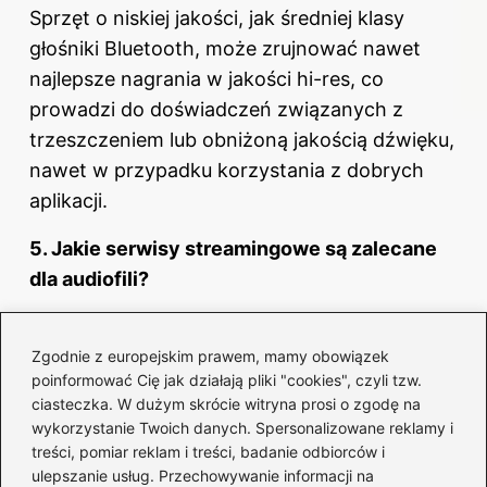
Sprzęt o niskiej jakości, jak średniej klasy
głośniki Bluetooth, może zrujnować nawet
najlepsze nagrania w jakości hi-res, co
prowadzi do doświadczeń związanych z
trzeszczeniem lub obniżoną jakością dźwięku,
nawet w przypadku korzystania z dobrych
aplikacji.
5. Jakie serwisy streamingowe są zalecane
dla audiofili?
Zalecane serwisy to Tidal, ze względu na
wysoką jakość dźwięku i ekskluzywne treści,
Zgodnie z europejskim prawem, mamy obowiązek
poinformować Cię jak działają pliki "cookies", czyli tzw.
Deezer, który oferuje bezstratne FLAC w
ciasteczka. W dużym skrócie witryna prosi o zgodę na
płatnych planach, oraz Apple Music,
wykorzystanie Twoich danych. Spersonalizowane reklamy i
charakteryzujący się doskonałą integracją z
treści, pomiar reklam i treści, badanie odbiorców i
ulepszanie usług. Przechowywanie informacji na
ekosystemem Apple oraz dostępem do