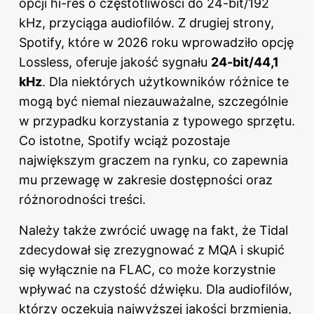
opcji hi-res o częstotliwości do 24-bit/192
kHz, przyciąga audiofilów. Z drugiej strony,
Spotify, które w 2026 roku wprowadziło opcję
Lossless, oferuje jakość sygnału
24-bit/44,1
kHz
. Dla niektórych użytkowników różnice te
mogą być niemal niezauważalne, szczególnie
w przypadku korzystania z typowego sprzętu.
Co istotne, Spotify wciąż pozostaje
największym graczem na rynku, co zapewnia
mu przewagę w zakresie dostępności oraz
różnorodności treści.
Należy także zwrócić uwagę na fakt, że Tidal
zdecydował się zrezygnować z MQA i skupić
się wyłącznie na FLAC, co może korzystnie
wpływać na czystość dźwięku. Dla audiofilów,
którzy oczekują najwyższej jakości brzmienia,