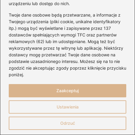
urządzeniu lub dostęp do nich.
Lossless i Hi-Res Lossless.
Twoje dane osobowe będą przetwarzane, a informacje z
Powiązane wpisy:
Twojego urządzenia (pliki cookie, unikalne identyfikatory
itp.) mogą być wyświetlane i zapisywane przez 137
Odkrywanie znaczenia wolności narodu
dostawców spełniających wymogi TFC oraz partnerów
w piosence o niepodległości
reklamowych (62) lub im udostępniane. Mogą też być
wykorzystywane przez tę witrynę lub aplikację. Niektórzy
Bezpieczne sposoby na pobranie muzyki
dostawcy mogę przetwarzać Twoje dane osobowe na
podstawie uzasadnionego interesu. Możesz się na to nie
z YouTube Music bez obawy o prawa
zgodzić nie akceptując zgody poprzez kliknięcie przycisku
autorskie
poniżej.
Odkrywając znaczenie niepodległości:
tekst piosenki, która porusza serca
Zaakceptuj
Kto śpiewa ale jazz? Odkryj Sanah i Vito
Ustawienia
Bambino w muzycznej podróży
Odrzuć
Łatwe akordy do utworów Metallica na
gitarze klasycznej dla początkujących