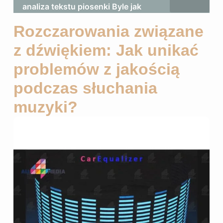
analiza tekstu piosenki Byle jak
Rozczarowania związane
z dźwiękiem: Jak unikać
problemów z jakością
podczas słuchania
muzyki?