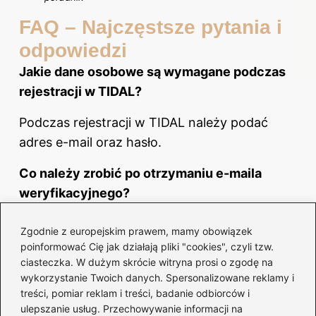
FAQ – Najczęstsze pytania i
odpowiedzi
Jakie dane osobowe są wymagane podczas
rejestracji w TIDAL?
Podczas rejestracji w TIDAL należy podać
adres e-mail oraz hasło.
Co należy zrobić po otrzymaniu e-maila
weryfikacyjnego?
Po otrzymaniu e-maila weryfikacyjnego
Zgodnie z europejskim prawem, mamy obowiązek
należy potwierdzić go, aby aktywować swoje
poinformować Cię jak działają pliki "cookies", czyli tzw.
ciasteczka. W dużym skrócie witryna prosi o zgodę na
konto.
wykorzystanie Twoich danych. Spersonalizowane reklamy i
treści, pomiar reklam i treści, badanie odbiorców i
Jakie plany subskrypcyjne oferuje TIDAL?
ulepszanie usług. Przechowywanie informacji na