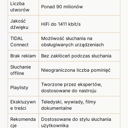
Liczba
Ponad 90 milionów
utworów
Jakość
HiFi do 1411 kbit/s
dźwięku
TIDAL
Możliwość słuchania na
Connect
obsługiwanych urządzeniach
Brak reklam
Bez zakłóceń podczas słuchania
Słuchanie
Nieograniczona liczba pominięć
offline
Tworzone przez ekspertów,
Playlisty
dostosowane do nastroju
Ekskluzywn
Teledyski, wywiady, filmy
e treści
dokumentalne
Rekomenda
Dostosowane do stylu słuchania
cje
użytkownika