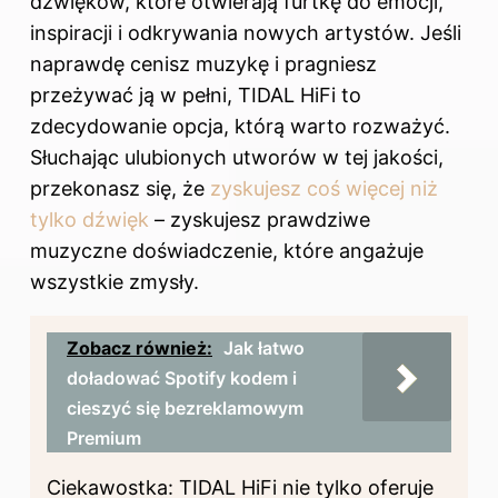
dźwięków, które otwierają furtkę do emocji,
inspiracji i odkrywania nowych artystów. Jeśli
naprawdę cenisz muzykę i pragniesz
przeżywać ją w pełni, TIDAL HiFi to
zdecydowanie opcja, którą warto rozważyć.
Słuchając ulubionych utworów w tej jakości,
przekonasz się, że
zyskujesz coś więcej niż
tylko dźwięk
– zyskujesz prawdziwe
muzyczne doświadczenie, które angażuje
wszystkie zmysły.
Zobacz również:
Jak łatwo
doładować Spotify kodem i
cieszyć się bezreklamowym
Premium
Ciekawostka: TIDAL HiFi nie tylko oferuje