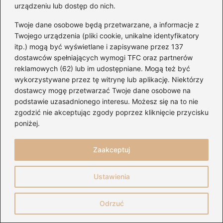
urządzeniu lub dostęp do nich.
TIDAL oferuje cztery główne plany
subskrypcyjne: TIDAL HiFi, TIDAL HiFi Family,
Twoje dane osobowe będą przetwarzane, a informacje z
TIDAL HiFi Plus
oraz TIDAL HiFi Plus Family.
Twojego urządzenia (pliki cookie, unikalne identyfikatory
itp.) mogą być wyświetlane i zapisywane przez 137
Jakie są korzyści z korzystania z TIDAL
dostawców spełniających wymogi TFC oraz partnerów
reklamowych (62) lub im udostępniane. Mogą też być
offline?
wykorzystywane przez tę witrynę lub aplikację. Niektórzy
dostawcy mogę przetwarzać Twoje dane osobowe na
Możliwość słuchania muzyki offline pozwala
podstawie uzasadnionego interesu. Możesz się na to nie
na przygotowanie ulubionych utworów na
zgodzić nie akceptując zgody poprzez kliknięcie przycisku
długie podróże oraz tworzenie playlist bez
poniżej.
dostępu do Internetu.
Zaakceptuj
W jakiej jakości dźwięku TIDAL oferuje swoje
utwory?
Ustawienia
TIDAL oferuje dźwięk w jakości HiFi,
Odrzuć
osiągający bitrate sięgający 1411 kbit/s, a
także w najwyższej jakości 9216 kbit/s w