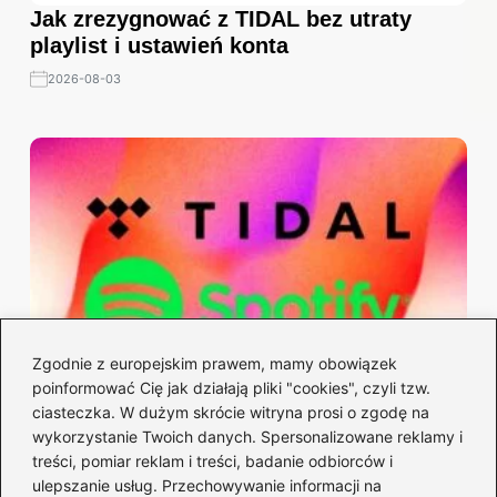
Jak zrezygnować z TIDAL bez utraty
playlist i ustawień konta
2026-08-03
Zgodnie z europejskim prawem, mamy obowiązek
poinformować Cię jak działają pliki "cookies", czyli tzw.
Tidal czy Spotify: lepsza jakość dźwięku
ciasteczka. W dużym skrócie witryna prosi o zgodę na
i funkcje
wykorzystanie Twoich danych. Spersonalizowane reklamy i
2026-07-31
treści, pomiar reklam i treści, badanie odbiorców i
ulepszanie usług. Przechowywanie informacji na