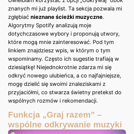
Uwielbiam korzystać z opcji „Odkrywaj” obok
znanych mi już playlist. Ta sekcja pozwala mi
zgłębiać
nieznane ścieżki muzyczne
.
Algorytmy Spotify analizują moje
dotychczasowe wybory i proponują utwory,
które mogą mnie zainteresować. Pod tym
linkiem
znajdziesz wpis, w którym o tym
wspominamy. Często ich sugestie trafiają w
dziesiątkę! Niejednokrotnie zdarza mi się
odkryć nowego ulubieńca, a co najfajniejsze,
mogę dzielić się swoimi znaleziskami z
przyjaciółmi, co stwarza świetny pretekst do
wspólnych rozmów i rekomendacji.
Funkcja „Graj razem” –
wspólne odkrywanie muzyki