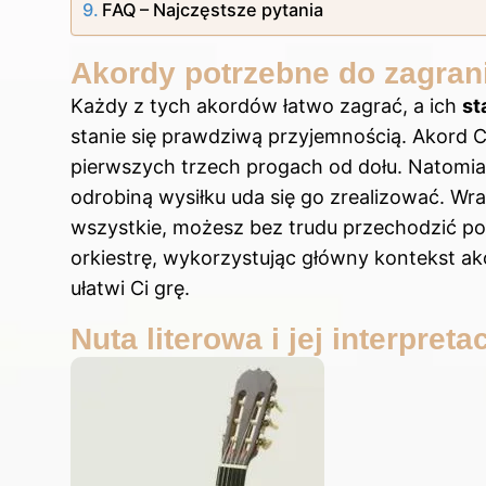
FAQ – Najczęstsze pytania
Akordy potrzebne do zagran
Każdy z tych akordów łatwo zagrać, a ich
st
stanie się prawdziwą przyjemnością. Akord C
pierwszych trzech progach od dołu. Natomias
odrobiną wysiłku uda się go zrealizować. Wra
wszystkie, możesz bez trudu przechodzić po
orkiestrę, wykorzystując główny kontekst ako
ułatwi Ci grę.
Nuta literowa i jej interpreta