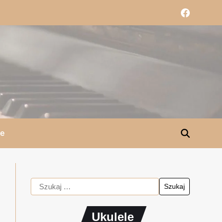
le
Ukulele