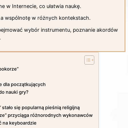
e w Internecie, co ułatwia naukę.
na wspólnotę w różnych kontekstach.
bejmować wybór instrumentu, poznanie akordów
.
 pokorze”
e dla początkujących
do nauki gry?
stało się popularną pieśnią religijną
orze” przyciąga różnorodnych wykonawców
ć na keyboardzie