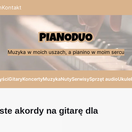
n
Kontakt
Muzyka w moich uszach, a pianino w moim sercu
yści
Gitary
Koncerty
Muzyka
Nuty
Serwisy
Sprzęt audio
Ukule
ste akordy na gitarę dla