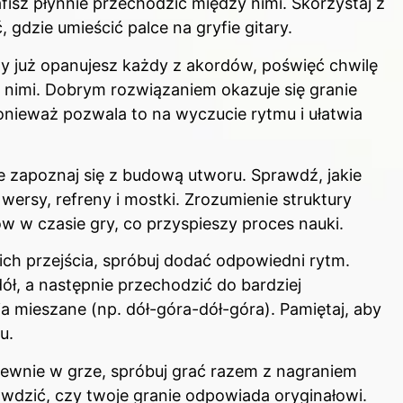
afisz płynnie przechodzić między nimi. Skorzystaj z
gdzie umieścić palce na gryfie gitary.
y już opanujesz każdy z akordów, poświęć chwilę
 nimi. Dobrym rozwiązaniem okazuje się granie
nieważ pozwala to na wyczucie rytmu i ułatwia
 zapoznaj się z budową utworu. Sprawdź, jakie
k wersy, refreny i mostki. Zrozumienie struktury
ów w czasie gry, co przyspieszy proces nauki.
ich przejścia, spróbuj dodać odpowiedni rytm.
ł, a następnie przechodzić do bardziej
a mieszane (np. dół-góra-dół-góra). Pamiętaj, aby
u.
pewnie w grze, spróbuj grać razem z nagraniem
awdzić, czy twoje granie odpowiada oryginałowi.