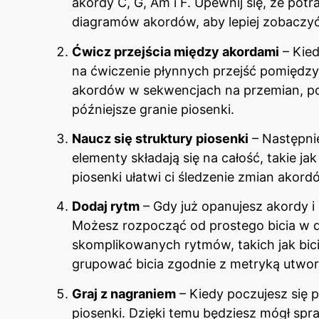
akordy C, G, Am i F. Upewnij się, że potr
diagramów akordów, aby lepiej zobaczyć, 
Ćwicz przejścia między akordami
– Kied
na ćwiczenie płynnych przejść pomiędzy
akordów w sekwencjach na przemian, po
późniejsze granie piosenki.
Naucz się struktury piosenki
– Następnie
elementy składają się na całość, takie ja
piosenki ułatwi ci śledzenie zmian akord
Dodaj rytm
– Gdy już opanujesz akordy i 
Możesz rozpocząć od prostego bicia w dó
skomplikowanych rytmów, takich jak bici
grupować bicia zgodnie z metryką utwor
Graj z nagraniem
– Kiedy poczujesz się 
piosenki. Dzięki temu będziesz mógł spr