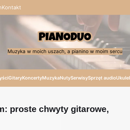
n
Kontakt
Muzyka w moich uszach, a pianino w moim sercu
yści
Gitary
Koncerty
Muzyka
Nuty
Serwisy
Sprzęt audio
Ukule
: proste chwyty gitarowe,