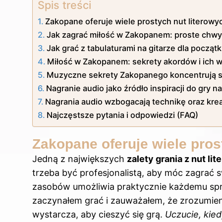
Spis treści
Zakopane oferuje wiele prostych nut literowy
Jak zagrać miłość w Zakopanem: proste chwy
Jak grać z tabulaturami na gitarze dla począt
Miłość w Zakopanem: sekrety akordów i ich 
Muzyczne sekrety Zakopanego koncentrują s
Nagranie audio jako źródło inspiracji do gry 
Nagrania audio wzbogacają technikę oraz kr
Najczęstsze pytania i odpowiedzi (FAQ)
Zakopane oferuje wiele pros
Jedną z największych
zalety grania z nut li
trzeba być profesjonalistą, aby móc zagrać 
zasobów umożliwia praktycznie każdemu spró
zaczynałem grać i zauważałem, że zrozumie
wystarcza, aby cieszyć się grą.
Uczucie, kied