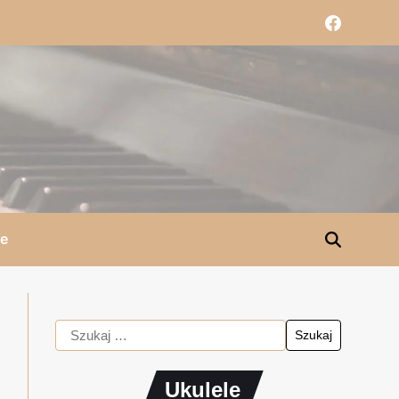
le
Ukulele