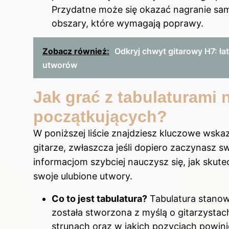
Przydatne może się okazać nagranie sam
obszary, które wymagają poprawy.
Zobacz również:
Odkryj chwyt gitarowy H7: łat
utworów
Jak grać z tabulaturami n
początkujących?
W poniższej liście znajdziesz kluczowe wska
gitarze, zwłaszcza jeśli dopiero zaczynasz 
informacjom szybciej nauczysz się, jak skute
swoje ulubione utwory.
Co to jest tabulatura?
Tabulatura stanow
została stworzona z myślą o gitarzystach
strunach oraz w jakich pozycjach powin