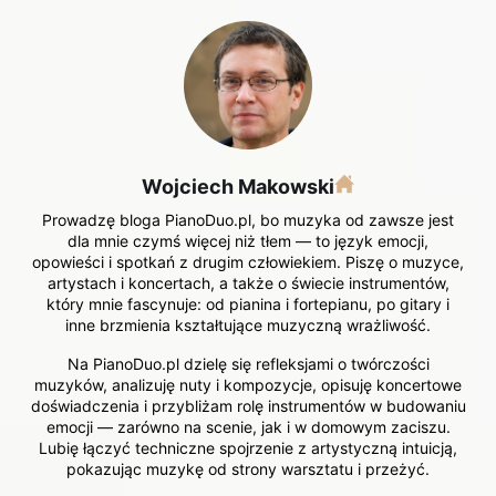
Wojciech Makowski
Prowadzę bloga PianoDuo.pl, bo muzyka od zawsze jest
dla mnie czymś więcej niż tłem — to język emocji,
opowieści i spotkań z drugim człowiekiem. Piszę o muzyce,
artystach i koncertach, a także o świecie instrumentów,
który mnie fascynuje: od pianina i fortepianu, po gitary i
inne brzmienia kształtujące muzyczną wrażliwość.
Na PianoDuo.pl dzielę się refleksjami o twórczości
muzyków, analizuję nuty i kompozycje, opisuję koncertowe
doświadczenia i przybliżam rolę instrumentów w budowaniu
emocji — zarówno na scenie, jak i w domowym zaciszu.
Lubię łączyć techniczne spojrzenie z artystyczną intuicją,
pokazując muzykę od strony warsztatu i przeżyć.