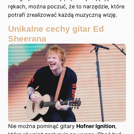
rękach, można poczuć, że to narzędzie, które
potrafi zrealizować każdą muzyczną wizję.
Unikalne cechy gitar Ed
Sheerana
Nie można pominąć gitary
Hofner Ignition
,