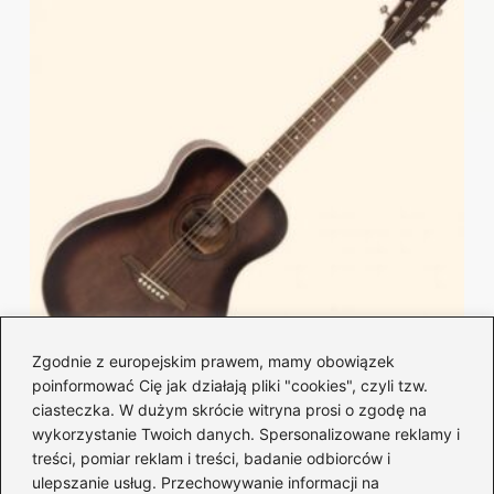
Zgodnie z europejskim prawem, mamy obowiązek
poinformować Cię jak działają pliki "cookies", czyli tzw.
Najłatwiejsze chwyty na gitarę
ciasteczka. W dużym skrócie witryna prosi o zgodę na
wykorzystanie Twoich danych. Spersonalizowane reklamy i
akustyczną — szybki start dla
treści, pomiar reklam i treści, badanie odbiorców i
początkujących
ulepszanie usług. Przechowywanie informacji na