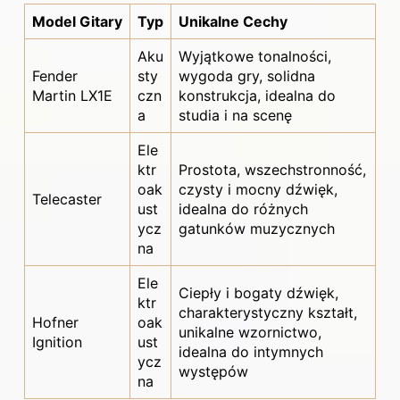
Model Gitary
Typ
Unikalne Cechy
Aku
Wyjątkowe tonalności,
Fender
sty
wygoda gry, solidna
Martin LX1E
czn
konstrukcja, idealna do
a
studia i na scenę
Ele
ktr
Prostota, wszechstronność,
oak
czysty i mocny dźwięk,
Telecaster
ust
idealna do różnych
ycz
gatunków muzycznych
na
Ele
Ciepły i bogaty dźwięk,
ktr
charakterystyczny kształt,
Hofner
oak
unikalne wzornictwo,
Ignition
ust
idealna do intymnych
ycz
występów
na