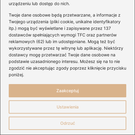
2026-08-07
urządzeniu lub dostęp do nich.
Twoje dane osobowe będą przetwarzane, a informacje z
Twojego urządzenia (pliki cookie, unikalne identyfikatory
itp.) mogą być wyświetlane i zapisywane przez 137
dostawców spełniających wymogi TFC oraz partnerów
reklamowych (62) lub im udostępniane. Mogą też być
wykorzystywane przez tę witrynę lub aplikację. Niektórzy
dostawcy mogę przetwarzać Twoje dane osobowe na
podstawie uzasadnionego interesu. Możesz się na to nie
zgodzić nie akceptując zgody poprzez kliknięcie przycisku
poniżej.
Zaakceptuj
Chwyty na gitarze — Metallica: zagraj
kultowe riffy i akordy
Ustawienia
2026-08-04
Odrzuć