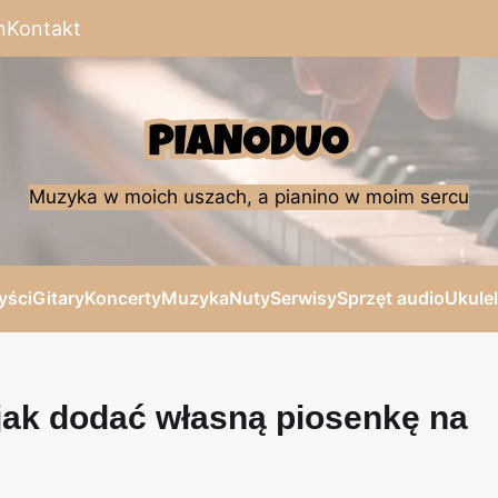
n
Kontakt
Muzyka w moich uszach, a pianino w moim sercu
yści
Gitary
Koncerty
Muzyka
Nuty
Serwisy
Sprzęt audio
Ukule
 jak dodać własną piosenkę na