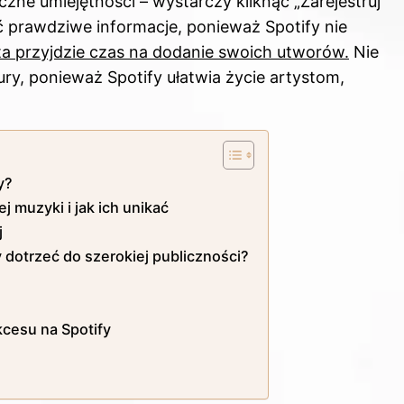
ne umiejętności – wystarczy kliknąć „Zarejestruj
ać prawdziwe informacje, ponieważ Spotify nie
a przyjdzie czas na dodanie swoich utworów.
Nie
ury, ponieważ
Spotify
ułatwia życie artystom,
y?
j muzyki i jak ich unikać
j
 dotrzeć do szerokiej publiczności?
cesu na Spotify