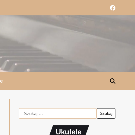
le
Ukulele