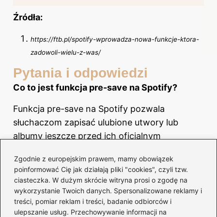
Źródła:
https://ftb.pl/spotify-wprowadza-nowa-funkcje-ktora-
zadowoli-wielu-z-was/
Pytania i odpowiedzi
Co to jest funkcja pre-save
na Spotify
?
Funkcja pre-save na Spotify pozwala
słuchaczom zapisać ulubione utwory lub
albumy jeszcze przed ich oficjalnym
wydaniem. Dzięki temu, nowa muzyka
Zgodnie z europejskim prawem, mamy obowiązek
automatycznie ląduje w bibliotece
poinformować Cię jak działają pliki "cookies", czyli tzw.
użytkowników w dniu premiery, eliminując
ciasteczka. W dużym skrócie witryna prosi o zgodę na
potrzebę jej poszukiwania.
wykorzystanie Twoich danych. Spersonalizowane reklamy i
treści, pomiar reklam i treści, badanie odbiorców i
Jak pre-save wpływa na relacje artystów z
ulepszanie usług. Przechowywanie informacji na