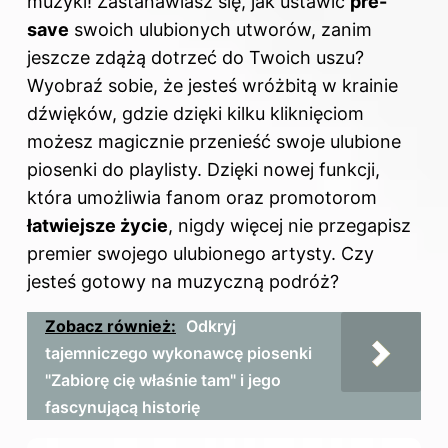
muzyki! Zastanawiasz się, jak ustawić
pre-
save
swoich ulubionych utworów, zanim
jeszcze zdążą dotrzeć do Twoich uszu?
Wyobraź sobie, że jesteś wróżbitą w krainie
dźwięków, gdzie dzięki kilku kliknięciom
możesz magicznie przenieść swoje ulubione
piosenki do playlisty. Dzięki nowej funkcji,
która umożliwia fanom oraz promotorom
łatwiejsze życie
, nigdy więcej nie przegapisz
premier swojego ulubionego artysty. Czy
jesteś gotowy na muzyczną podróż?
Zobacz również:
Odkryj
tajemniczego wykonawcę piosenki
"Zabiorę cię właśnie tam" i jego
fascynującą historię