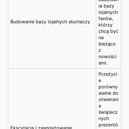
ia bazy
lojalnych
fanów,
Budowanie bazy lojalnych słuchaczy
którzy
chcą być
na
bieżąco
z
nowości
ami.
Przeżyci
e
porówny
walne do
otwierani
a
świątecz
nych
prezentó
Ekscytacja i zaangażowanie