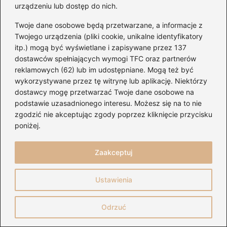
urządzeniu lub dostęp do nich.
ich fanami?
Twoje dane osobowe będą przetwarzane, a informacje z
Dzięki pre-save artyści zyskują cenną
Twojego urządzenia (pliki cookie, unikalne identyfikatory
informację o swoich najwierniejszych
itp.) mogą być wyświetlane i zapisywane przez 137
słuchaczach, co pozwala im lepiej dostosować
dostawców spełniających wymogi TFC oraz partnerów
reklamowych (62) lub im udostępniane. Mogą też być
swoje przyszłe wydania. Umożliwia to także
wykorzystywane przez tę witrynę lub aplikację. Niektórzy
budowanie silniejszej więzi z fanami, którzy
dostawcy mogę przetwarzać Twoje dane osobowe na
czują się bardziej zaangażowani w proces
podstawie uzasadnionego interesu. Możesz się na to nie
zgodzić nie akceptując zgody poprzez kliknięcie przycisku
twórczy.
poniżej.
Jak można ustawić pre-save dla ulubionych
utworów?
Zaakceptuj
Aby ustawić pre-save, należy najpierw
Ustawienia
znaleźć swojego ulubionego artystę na
Spotify. Następnie wystarczy kliknąć przycisk
Odrzuć
„Pre-save” i zgodzić się na automatyczne