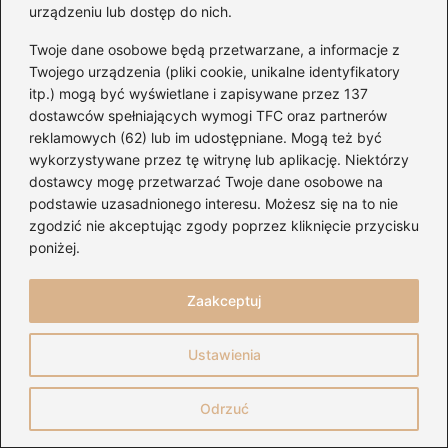
urządzeniu lub dostęp do nich.
Twoje dane osobowe będą przetwarzane, a informacje z
Twojego urządzenia (pliki cookie, unikalne identyfikatory
itp.) mogą być wyświetlane i zapisywane przez 137
dostawców spełniających wymogi TFC oraz partnerów
reklamowych (62) lub im udostępniane. Mogą też być
wykorzystywane przez tę witrynę lub aplikację. Niektórzy
dostawcy mogę przetwarzać Twoje dane osobowe na
Ile trwa koncert Malika – od czego zależy
podstawie uzasadnionego interesu. Możesz się na to nie
długość występu?
zgodzić nie akceptując zgody poprzez kliknięcie przycisku
poniżej.
2026-08-07
Zaakceptuj
Ustawienia
Odrzuć