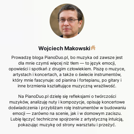
Wojciech Makowski
Prowadzę bloga PianoDuo.pl, bo muzyka od zawsze jest
dla mnie czymś więcej niż tłem — to język emocji,
opowieści i spotkań z drugim człowiekiem. Piszę o muzyce,
artystach i koncertach, a także o świecie instrumentów,
który mnie fascynuje: od pianina i fortepianu, po gitary i
inne brzmienia kształtujące muzyczną wrażliwość.
Na PianoDuo.pl dzielę się refleksjami o twórczości
muzyków, analizuję nuty i kompozycje, opisuję koncertowe
doświadczenia i przybliżam rolę instrumentów w budowaniu
emocji — zarówno na scenie, jak i w domowym zaciszu.
Lubię łączyć techniczne spojrzenie z artystyczną intuicją,
pokazując muzykę od strony warsztatu i przeżyć.