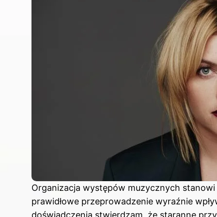
Organizacja występów muzycznych stanowi ni
prawidłowe przeprowadzenie wyraźnie wpł
doświadczenia stwierdzam, że staranne przyg