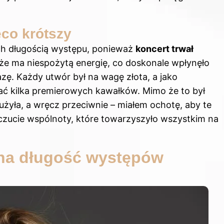
eco krótszy
ch długością występu, ponieważ
koncert trwał
że ma niespożytą energię, co doskonale wpłynęło
zę. Każdy utwór był na wagę złota, a jako
ć kilka premierowych kawałków. Mimo że to był
łużyła, a wręcz przeciwnie – miałem ochotę, aby te
uczucie wspólnoty, które towarzyszyło wszystkim na
 na długość występów