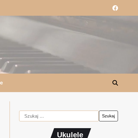
le
Ukulele