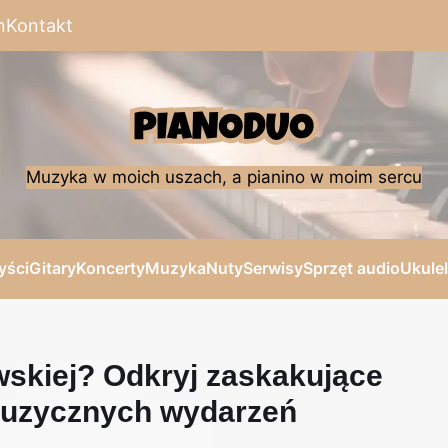
n
Kontakt
Muzyka w moich uszach, a pianino w moim sercu
yści
Gitary
Koncerty
Muzyka
Nuty
Serwisy
Sprzęt audio
Ukule
wskiej? Odkryj zaskakujące
 muzycznych wydarzeń