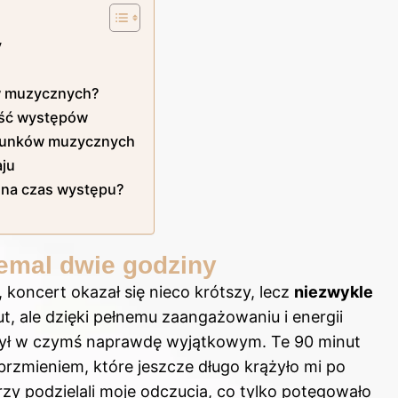
y
ów muzycznych?
kość występów
atunków muzycznych
aju
 na czas występu?
iemal dwie godziny
koncert okazał się nieco krótszy, lecz
niezwykle
t, ale dzięki pełnemu zaangażowaniu i energii
czył w czymś naprawdę wyjątkowym. Te 90 minut
rzmieniem, które jeszcze długo krążyło mi po
rzy podzielali moje odczucia, co tylko potęgowało