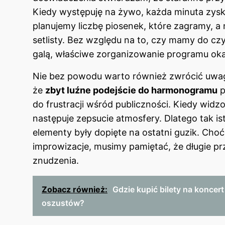
Kiedy występuję na żywo, każda minuta zysku
planujemy liczbę piosenek, które zagramy, 
setlisty. Bez względu na to, czy mamy do c
galą, właściwe zorganizowanie programu oka
Nie bez powodu warto również zwrócić uwagę
że
zbyt luźne podejście do harmonogramu
p
do frustracji wśród publiczności. Kiedy widz
następuje zepsucie atmosfery. Dlatego tak is
elementy były dopięte na ostatni guzik. Cho
improwizacje, musimy pamiętać, że długie 
znudzenia.
Zobacz również:
Gdzie kupić bilety na koncer
oszustów?