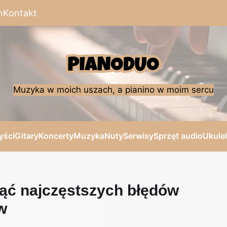
n
Kontakt
Muzyka w moich uszach, a pianino w moim sercu
yści
Gitary
Koncerty
Muzyka
Nuty
Serwisy
Sprzęt audio
Ukule
nąć najczęstszych błędów
w