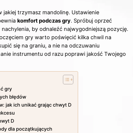
w jakiej trzymasz mandolinę. Ustawienie
apewnia
komfort podczas gry
. Spróbuj oprzeć
 nachylenia, by odnaleźć najwygodniejszą pozycję.
oczęciem gry warto poświęcić kilka chwil na
upić się na graniu, a nie na odczuwaniu
anie instrumentu od razu poprawi jakość Twojego
ć gry
wych błędów
: jak ich unikać grając chwyt D
sukcesu
hwyt D
ody dla początkujących