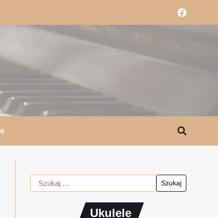
le
Ukulele