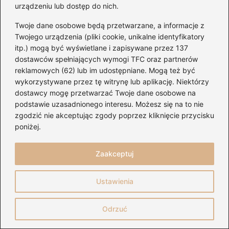
Spotify – Czy warto płacić? Sprawdź
urządzeniu lub dostęp do nich.
różnice między wersjami i cenami!
Twoje dane osobowe będą przetwarzane, a informacje z
Ile internetu zaangażuje YouTube Music?
Twojego urządzenia (pliki cookie, unikalne identyfikatory
itp.) mogą być wyświetlane i zapisywane przez 137
Zaskakujące fakty o jego zużyciu
dostawców spełniających wymogi TFC oraz partnerów
reklamowych (62) lub im udostępniane. Mogą też być
Jak bezpiecznie wyłączyć TIDAL i
wykorzystywane przez tę witrynę lub aplikację. Niektórzy
zachować dostęp do ulubionej muzyki
dostawcy mogę przetwarzać Twoje dane osobowe na
podstawie uzasadnionego interesu. Możesz się na to nie
zgodzić nie akceptując zgody poprzez kliknięcie przycisku
poniżej.
Zaakceptuj
Ustawienia
Wojciech Makowski
Odrzuć
Prowadzę bloga PianoDuo.pl, bo muzyka od zawsze jest
dla mnie czymś więcej niż tłem — to język emocji,