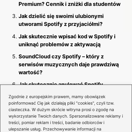
Premium? Cennik i zniżki dla studentów
Jak dzielić się swoimi ulubionymi
utworami Spotify z przyjaciółmi?
Jak skutecznie wpisać kod w Spotify i
uniknąć problemów z aktywacją
SoundCloud czy Spotify – który z
serwisów muzycznych daje prawdziwą
wartość?
Jak skutecznie anulować Spotify
Premium i uniknąć niechcianych opłat
Zgodnie z europejskim prawem, mamy obowiązek
poinformować Cię jak działają pliki "cookies", czyli tzw.
Czy YouTube Music naprawdę jest za
ciasteczka. W dużym skrócie witryna prosi o zgodę na
darmo? Sprawdź ograniczenia i korzyści
wykorzystanie Twoich danych. Spersonalizowane reklamy i
korzystania z tej usługi
treści, pomiar reklam i treści, badanie odbiorców i
ulepszanie usług. Przechowywanie informacji na