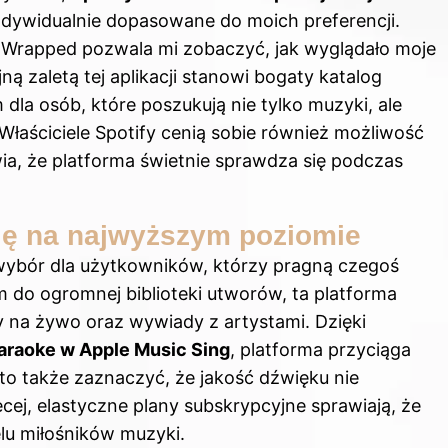
 indywidualnie dopasowane do moich preferencji.
 Wrapped pozwala mi zobaczyć, jak wyglądało moje
ną zaletą tej aplikacji stanowi bogaty katalog
la osób, które poszukują nie tylko muzyki, ale
Właściciele Spotify cenią sobie również możliwość
wia, że platforma świetnie sprawdza się podczas
cję na najwyższym poziomie
wybór dla użytkowników, którzy pragną czegoś
m do ogromnej biblioteki utworów, ta platforma
ty na żywo oraz wywiady z artystami. Dzięki
karaoke w Apple Music Sing
, platforma przyciąga
o także zaznaczyć, że jakość dźwięku nie
cej, elastyczne plany subskrypcyjne sprawiają, że
elu miłośników muzyki.