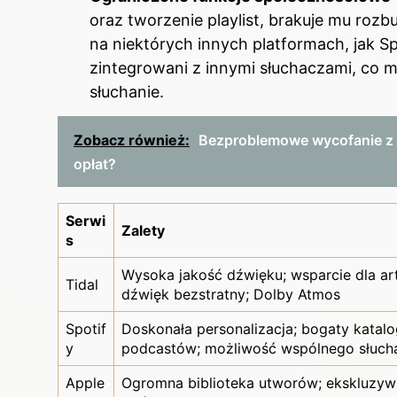
oraz tworzenie playlist, brakuje mu ro
na niektórych innych platformach, jak S
zintegrowani z innymi słuchaczami, co m
słuchanie.
Zobacz również:
Bezproblemowe wycofanie z 
opłat?
Serwi
Zalety
s
Wysoka jakość dźwięku; wsparcie dla ar
Tidal
dźwięk bezstratny; Dolby Atmos
Spotif
Doskonała personalizacja; bogaty katal
y
podcastów; możliwość wspólnego słuch
Apple
Ogromna biblioteka utworów; ekskluzy