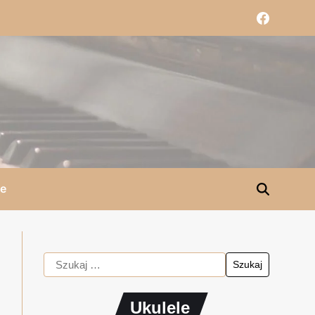
le
Ukulele