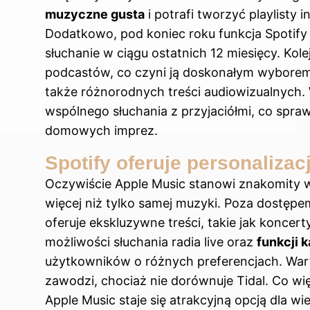
muzyczne gusta
i potrafi tworzyć playlisty
Dodatkowo, pod koniec roku funkcja Spotify
słuchanie w ciągu ostatnich 12 miesięcy. Kolej
podcastów, co czyni ją doskonałym wyborem d
także różnorodnych treści audiowizualnych. 
wspólnego słuchania z przyjaciółmi, co spra
domowych imprez.
Spotify oferuje personaliza
Oczywiście Apple Music stanowi znakomity 
więcej niż tylko samej muzyki. Poza dostępe
oferuje ekskluzywne treści, takie jak koncer
możliwości słuchania radia live oraz
funkcji 
użytkowników o różnych preferencjach. Wart
zawodzi, chociaż nie dorównuje Tidal. Co wię
Apple Music staje się atrakcyjną opcją dla wi