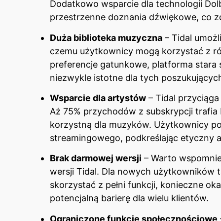
Dodatkowo wsparcie dla technologii Dol
przestrzenne doznania dźwiękowe, co zd
Duża biblioteka muzyczna
– Tidal umożl
czemu użytkownicy mogą korzystać z r
preferencje gatunkowe, platforma stara s
niezwykle istotne dla tych poszukującyc
Wsparcie dla artystów
– Tidal przyciąg
Aż 75% przychodów z subskrypcji trafia
korzystną dla muzyków. Użytkownicy po
streamingowego, podkreślając etyczny a
Brak darmowej wersji
– Warto wspomnieć
wersji Tidal. Dla nowych użytkowników 
skorzystać z pełni funkcji, konieczne ok
potencjalną barierę dla wielu klientów.
Ograniczone funkcje społecznościowe