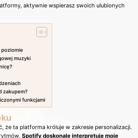
latformy, aktywnie wspierasz swoich ulubionych
m poziomie
ngowej muzyki
żnicę?
ądzeniach
ed zakupem?
iczonymi funkcjami
ęku
 że ta platforma króluje w zakresie personalizacji.
orytmów,
Spotify doskonale interpretuje moje