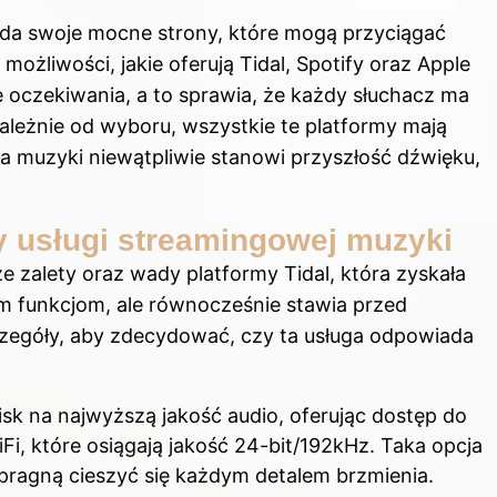
da swoje mocne strony, które mogą przyciągać
możliwości, jakie oferują Tidal, Spotify oraz Apple
e oczekiwania, a to sprawia, że każdy słuchacz ma
zależnie od wyboru, wszystkie te platformy mają
a muzyki niewątpliwie stanowi przyszłość dźwięku,
dy usługi streamingowej muzyki
e zalety oraz wady platformy Tidal, która zyskała
m funkcjom, ale równocześnie stawia przed
egóły, aby zdecydować, czy ta usługa odpowiada
isk na najwyższą jakość audio, oferując dostęp do
i, które osiągają jakość 24-bit/192kHz. Taka opcja
zy pragną cieszyć się każdym detalem brzmienia.