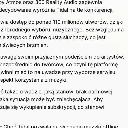
by Atmos oraz 360 Reality Audio zapewnia
ecydowanie wyróżnia Tidal na tle konkurencji.
iwia dostęp do ponad 110 milionów utworów, dzięki
óżnorodnego wyboru muzycznego. Bez względu na
ię zaspokoić różne gusta słuchaczy, co jest
h świeżych brzmień.
a uwagę swoim przyjaznym podejściem do artystów.
 bezpośrednio do twórców, co czyni tę platformę
winni mieć to na uwadze przy wyborze serwisu
spekt korzystania z muzyki.
 także o wadzie, jaką stanowi brak darmowej
taka sytuacja może być zniechęcająca. Aby
azuje się wykupienie subskrypcji, co stanowi
– Choć Tidal pozwala na słuchanie muzyki offline