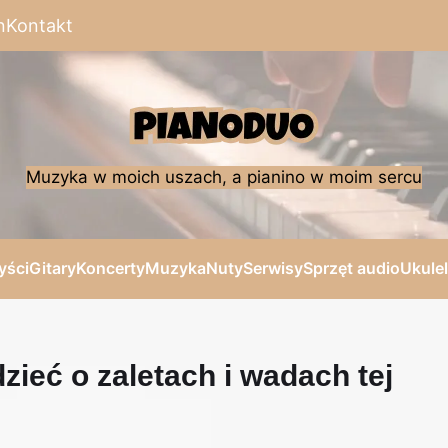
n
Kontakt
Muzyka w moich uszach, a pianino w moim sercu
yści
Gitary
Koncerty
Muzyka
Nuty
Serwisy
Sprzęt audio
Ukule
dzieć o zaletach i wadach tej