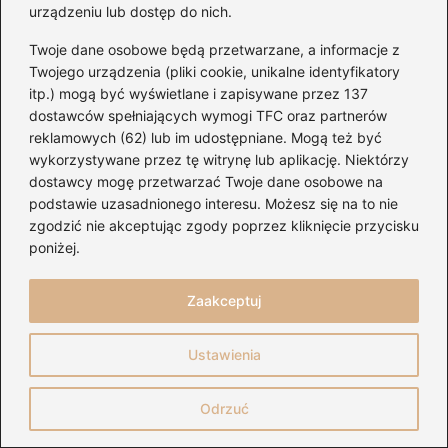
zainteresować się modelami, które mają
urządzeniu lub dostęp do nich.
wbudowany wzmacniacz słuchawkowy, co
Twoje dane osobowe będą przetwarzane, a informacje z
znacząco poprawi jakość dźwięku i pozwoli w
Twojego urządzenia (pliki cookie, unikalne identyfikatory
pełni cieszyć się muzyką.
itp.) mogą być wyświetlane i zapisywane przez 137
dostawców spełniających wymogi TFC oraz partnerów
reklamowych (62) lub im udostępniane. Mogą też być
Wybór przetwornika audio to nie tylko
wykorzystywane przez tę witrynę lub aplikację. Niektórzy
kwestia techniczna, ale także subiektywna
dostawcy mogę przetwarzać Twoje dane osobowe na
podstawie uzasadnionego interesu. Możesz się na to nie
sprawa, zależna od twoich indywidualnych
zgodzić nie akceptując zgody poprzez kliknięcie przycisku
preferencji i gustu muzycznego. Dlatego
poniżej.
warto postawić na sprzęt, który odpowiada
twoim wymaganiom.
Zaakceptuj
Ustawienia
Ostatnią kwestią, której nie można
zignorować, pozostaje
budżet
. Ceny
Odrzuć
przetworników potrafią się znacznie różnić,
od kilku setek do kilku tysięcy złotych.