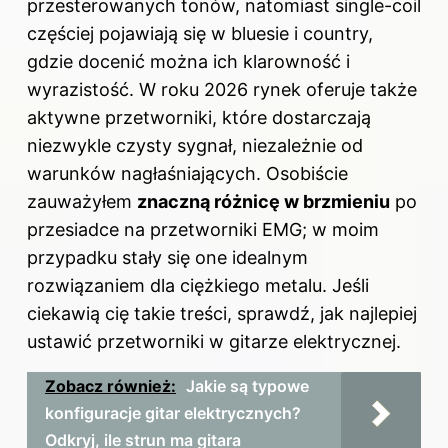
przesterowanych tonów, natomiast single-coil
częściej pojawiają się w bluesie i country,
gdzie docenić można ich klarowność i
wyrazistość. W roku 2026 rynek oferuje także
aktywne przetworniki, które dostarczają
niezwykle czysty sygnał, niezależnie od
warunków nagłaśniających. Osobiście
zauważyłem
znaczną różnicę w brzmieniu
po
przesiadce na przetworniki EMG; w moim
przypadku stały się one idealnym
rozwiązaniem dla ciężkiego metalu. Jeśli
ciekawią cię takie treści, sprawdź,
jak najlepiej
ustawić przetworniki w gitarze elektrycznej
.
Zobacz również:
Jakie są typowe
konfiguracje gitar elektrycznych?
Odkryj, ile strun ma gitara