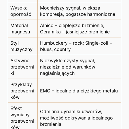
Wysoka
Mocniejszy sygnał, większa
oporność
kompresja, bogatsze harmoniczne
Materiał
Alnico – cieplejsze brzmienie;
magnesu
Ceramika – jaśniejsze brzmienie
Styl
Humbuckery – rock; Single-coil –
muzyczny
blues, country
Aktywne
Niezwykle czysty sygnał,
przetworni
niezależnie od warunków
ki
nagłaśniających
Przykłady
przetworni
EMG – idealne dla ciężkiego metalu
ków
Efekt
Odmiana dynamiki utworów,
wymiany
możliwość odkrywania idealnego
przetworni
brzmienia
ków