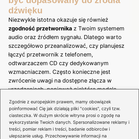
być dopasowany do źródła
dźwięku
Niezwykle istotna okazuje się również
zgodność przetwornika
z Twoim systemem
audio oraz źródłem sygnału. Dlatego warto
szczegółowo przeanalizować, czy planujesz
łączyć przetwornik z telefonem,
odtwarzaczem CD czy dedykowanym
wzmacniaczem. Często konieczne jest
zwrócenie uwagi na dostępne złącza w
urządzeniach, ponieważ niektóre modele
wymagają specjalnych adapterów. Dobre
Zgodnie z europejskim prawem, mamy obowiązek
praktyki obejmują konsultacje z innymi
poinformować Cię jak działają pliki "cookies", czyli tzw.
audiofilami oraz przeglądanie recenzji w
ciasteczka. W dużym skrócie witryna prosi o zgodę na
wykorzystanie Twoich danych. Spersonalizowane reklamy i
internecie. Na przykład, jeśli planujesz używać
treści, pomiar reklam i treści, badanie odbiorców i
przetwornika z telefonem, warto
ulepszanie usług. Przechowywanie informacji na