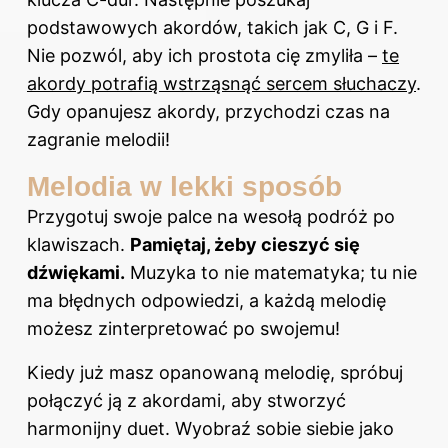
podstawowych akordów, takich jak C, G i F.
Nie pozwól, aby ich prostota cię zmyliła –
te
akordy
potrafią wstrząsnąć sercem słuchaczy
.
Gdy opanujesz akordy, przychodzi czas na
zagranie melodii!
Melodia w lekki sposób
Przygotuj swoje palce na wesołą podróż po
klawiszach.
Pamiętaj, żeby cieszyć się
dźwiękami.
Muzyka to nie matematyka; tu nie
ma błędnych odpowiedzi, a każdą melodię
możesz zinterpretować po swojemu!
Kiedy już
masz
opanowaną melodię, spróbuj
połączyć ją z akordami, aby stworzyć
harmonijny duet. Wyobraź sobie siebie jako