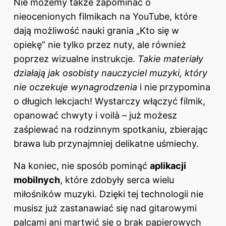
Nie możemy także zapominać o
nieocenionych filmikach na YouTube, które
dają możliwość nauki grania „Kto się w
opiekę” nie tylko przez nuty, ale również
poprzez wizualne instrukcje.
Takie materiały
działają jak osobisty nauczyciel muzyki, który
nie oczekuje wynagrodzenia
i nie przypomina
o długich lekcjach! Wystarczy włączyć filmik,
opanować chwyty i voilà – już możesz
zaśpiewać na rodzinnym spotkaniu, zbierając
brawa lub przynajmniej delikatne uśmiechy.
Na koniec, nie sposób pominąć
aplikacji
mobilnych
, które zdobyły serca wielu
miłośników muzyki. Dzięki tej technologii nie
musisz już zastanawiać się nad gitarowymi
palcami ani martwić się o brak papierowych