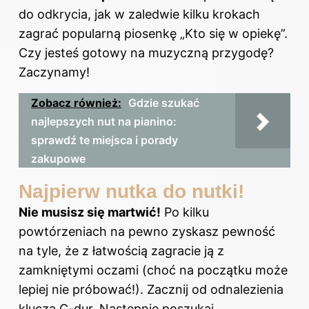
do odkrycia, jak w zaledwie kilku krokach
zagrać popularną piosenkę „Kto się w opiekę”.
Czy jesteś gotowy na muzyczną przygodę?
Zaczynamy!
Zobacz również:
Gdzie szukać
najlepszych nut na pianino:
sprawdź te miejsca i porady
zakupowe
Najpierw nutka do nutki!
Nie musisz się martwić!
Po kilku
powtórzeniach na pewno zyskasz pewność
na tyle, że z łatwością zagracie ją z
zamkniętymi oczami (choć na początku może
lepiej nie próbować!). Zacznij od odnalezienia
klucza C-dur. Następnie poszukaj