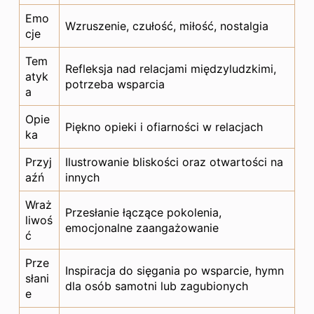
Emo
Wzruszenie, czułość, miłość, nostalgia
cje
Tem
Refleksja nad relacjami międzyludzkimi,
atyk
potrzeba wsparcia
a
Opie
Piękno opieki i ofiarności w relacjach
ka
Przyj
Ilustrowanie bliskości oraz otwartości na
aźń
innych
Wraż
Przesłanie łączące pokolenia,
liwoś
emocjonalne zaangażowanie
ć
Prze
Inspiracja do sięgania po wsparcie, hymn
słani
dla osób samotni lub zagubionych
e