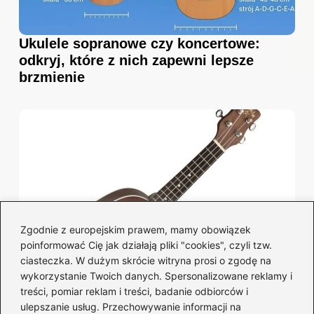
Ukulele sopranowe czy koncertowe:
odkryj, które z nich zapewni lepsze
brzmienie
Zgodnie z europejskim prawem, mamy obowiązek
poinformować Cię jak działają pliki "cookies", czyli tzw.
ciasteczka. W dużym skrócie witryna prosi o zgodę na
wykorzystanie Twoich danych. Spersonalizowane reklamy i
treści, pomiar reklam i treści, badanie odbiorców i
Ukulele – które firmy i modele zachwycą
ulepszanie usług. Przechowywanie informacji na
Twoje serce?