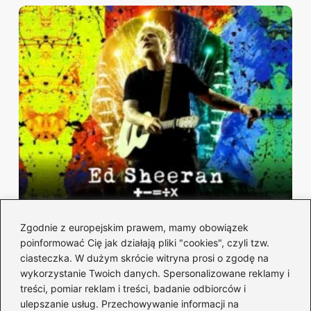
Zgodnie z europejskim prawem, mamy obowiązek
poinformować Cię jak działają pliki "cookies", czyli tzw.
ciasteczka. W dużym skrócie witryna prosi o zgodę na
wykorzystanie Twoich danych. Spersonalizowane reklamy i
Ed Sheeran: kto to? poznaj niezwykłą
treści, pomiar reklam i treści, badanie odbiorców i
historię tego artysty
ulepszanie usług. Przechowywanie informacji na