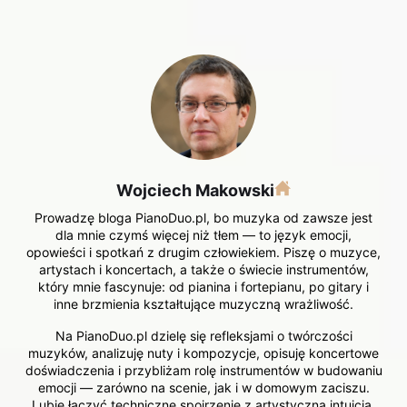
Wojciech Makowski
Prowadzę bloga PianoDuo.pl, bo muzyka od zawsze jest
dla mnie czymś więcej niż tłem — to język emocji,
opowieści i spotkań z drugim człowiekiem. Piszę o muzyce,
artystach i koncertach, a także o świecie instrumentów,
który mnie fascynuje: od pianina i fortepianu, po gitary i
inne brzmienia kształtujące muzyczną wrażliwość.
Na PianoDuo.pl dzielę się refleksjami o twórczości
muzyków, analizuję nuty i kompozycje, opisuję koncertowe
doświadczenia i przybliżam rolę instrumentów w budowaniu
emocji — zarówno na scenie, jak i w domowym zaciszu.
Lubię łączyć techniczne spojrzenie z artystyczną intuicją,