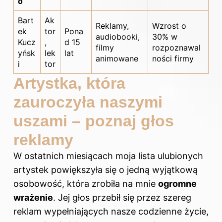
o
Bart
Ak
Reklamy,
Wzrost o
ek
tor
Pona
audiobooki,
30% w
Kucz
,
d 15
filmy
rozpoznawal
yńsk
lek
lat
animowane
ności firmy
i
tor
Artystka, która
zauroczyła naszymi
uszami – poznaj głos
reklamy
W ostatnich miesiącach moja lista ulubionych
artystek powiększyła się o jedną wyjątkową
osobowość, która zrobiła na mnie
ogromne
wrażenie
. Jej głos przebił się przez szereg
reklam wypełniających nasze codzienne życie,