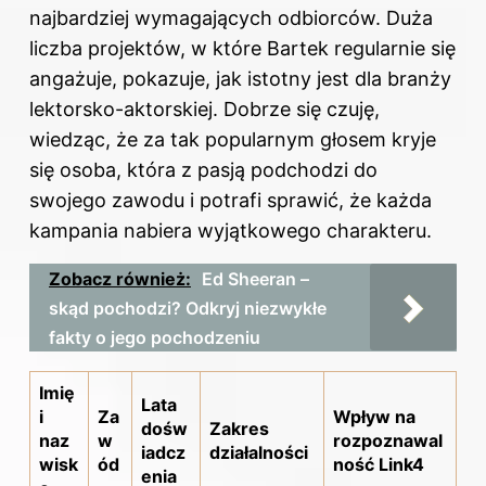
najbardziej wymagających odbiorców. Duża
liczba projektów, w które Bartek regularnie się
angażuje, pokazuje, jak istotny jest dla branży
lektorsko-aktorskiej. Dobrze się czuję,
wiedząc, że za tak popularnym głosem kryje
się osoba, która z pasją podchodzi do
swojego zawodu i potrafi sprawić, że każda
kampania nabiera wyjątkowego charakteru.
Zobacz również:
Ed Sheeran –
skąd pochodzi? Odkryj niezwykłe
fakty o jego pochodzeniu
Imię
Lata
i
Za
Wpływ na
dośw
Zakres
naz
w
rozpoznawal
iadcz
działalności
wisk
ód
ność Link4
enia