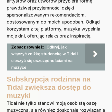
artystów oraz utworów przybiera formę
prawdziwej przyjemności dzięki
spersonalizowanym rekomendacjom,
dostosowanym do moich upodobań. Odkąd
korzystam z tej platformy, muzyka wypełnia
moje dni, oferując relaks oraz inspirację.
Zobacz również:
Odkryj, jak
włączyć zniżkę studencką w Tidal i
cieszyć się oszczędnościami na
muzyce
Subskrypcja rodzinna na
Tidal zwiększa dostęp do
muzyki
Tidal nie tylko stanowi moją osobistą oazę
muzyczną, ale również doskonałe rozwiązanie