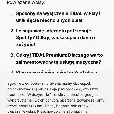
Powiązane wpisy:
Sposoby na wyłączenie TIDAL w Play i
uniknięcie niechcianych opłat
Ile naprawdę internetu potrzebuje
Spotify? Odkryj zaskakujące dane o
zużyciu!
Odkryj TIDAL Premium: Dlaczego warto
zainwestować w tę usługę muzyczną?
Kluczowe różnice między YouTube a
YouTube Music, które warto poznać
Zgodnie z europejskim prawem, mamy obowiązek
poinformować Cię jak działają pliki "cookies", czyli tzw.
Pozbądź się niechcianych podcastów ze
ciasteczka. W dużym skrócie witryna prosi o zgodę na
Spotify i zorganizuj swoją bibliotekę
wykorzystanie Twoich danych. Spersonalizowane reklamy i
treści, pomiar reklam i treści, badanie odbiorców i
Jak cieszyć się Spotify bez karty
ulepszanie usług. Przechowywanie informacji na