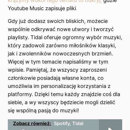
krążymy wokół tego tematu to odkryj,
gdzie
Youtube Music zapisuje pliki
.
Gdy już dodasz swoich bliskich, możecie
wspólnie odkrywać nowe utwory i tworzyć
playlisty. Tidal oferuje ogromny wybór muzyki,
który zadowoli zarówno miłośników klasyki,
jak i zwolenników nowoczesnych brzmień.
Więcej w tym temacie napisaliśmy
w tym
wpisie
. Pamiętaj, że wszyscy zaproszeni
członkowie posiadają własne konta, co
umożliwia im personalizację korzystania z
platformy. Dzięki temu każdy znajdzie coś dla
siebie, a wy wszyscy będziecie mogli dzielić
się wspólną pasją do muzyki!
Zobacz również:
Spotify, Tidal