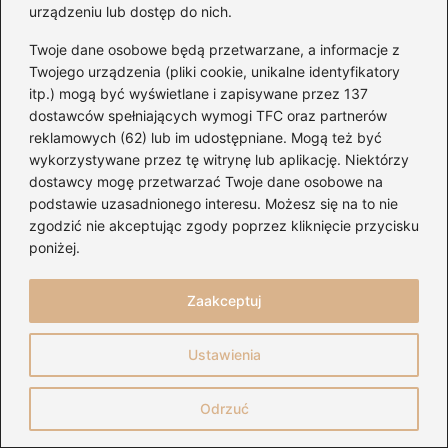
kredytowej i unikać problemów z
urządzeniu lub dostęp do nich.
płatnościami
Twoje dane osobowe będą przetwarzane, a informacje z
Jak szybko i łatwo doładować Spotify
Twojego urządzenia (pliki cookie, unikalne identyfikatory
itp.) mogą być wyświetlane i zapisywane przez 137
kodem z Media Expert – praktyczne
dostawców spełniających wymogi TFC oraz partnerów
wskazówki
reklamowych (62) lub im udostępniane. Mogą też być
wykorzystywane przez tę witrynę lub aplikację. Niektórzy
Jak zaprosić znajomych na Spotify i
dostawcy mogę przetwarzać Twoje dane osobowe na
razem odkrywać muzyczne hity
podstawie uzasadnionego interesu. Możesz się na to nie
zgodzić nie akceptując zgody poprzez kliknięcie przycisku
Jak skutecznie wyłączyć Spotify i
poniżej.
uniknąć problemów z aplikacją?
Jak bezpiecznie usunąć Spotify i
Zaakceptuj
zachować ulubione playlisty?
Ustawienia
Odrzuć