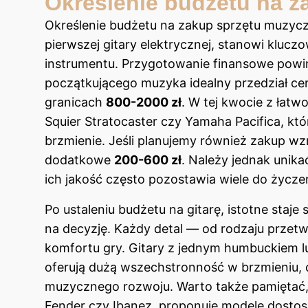
Określenie budżetu na 
Określenie budżetu na zakup sprzętu muzycz
pierwszej gitary elektrycznej, stanowi kluc
instrumentu. Przygotowanie finansowe powin
początkującego muzyka idealny przedział cen
granicach
800-2000 zł
. W tej kwocie z łatw
Squier Stratocaster czy Yamaha Pacifica, któ
brzmienie. Jeśli planujemy również zakup 
dodatkowe
200-600 zł
. Należy jednak unik
ich jakość często pozostawia wiele do życz
Po ustaleniu budżetu na gitarę, istotne staj
na decyzję. Każdy detal — od rodzaju prze
komfortu gry. Gitary z jednym humbuckiem 
oferują dużą wszechstronność w brzmieniu, 
muzycznego rozwoju. Warto także pamiętać,
Fender czy Ibanez, proponuje modele dosto