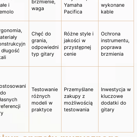
brzmienie,
ałe i
Yamaha
wykonane
waga
remolo
Pacifica
kable
rgonomia,
Chęć do
Różne style i
Ochrona
ateriały
grania,
jakości w
instrumentu,
onstrukcyjn
odpowiedni
przystępnej
poprawa
, długość
typ gitary
cenie
brzmienia
ali
ostosowani
Testowanie
Przemyślane
Inwestycja w
 do
różnych
zakupy z
kluczowe
łasnych
modeli w
możliwością
dodatki do
referencji
praktyce
testowania
gitary
ry