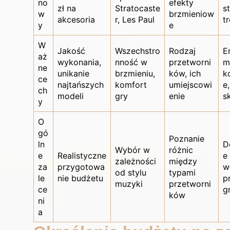
no
efekty
zł na
Stratocaste
st
w
brzmieniow
akcesoria
r, Les Paul
t
y
e
W
Jakość
Wszechstro
Rodzaj
E
aż
wykonania,
nność w
przetworni
m
ne
unikanie
brzmieniu,
ków, ich
k
ce
najtańszych
komfort
umiejscowi
e
ch
modeli
gry
enie
sk
y
O
gó
Poznanie
ln
D
Wybór w
różnic
e
Realistyczne
e
zależności
między
za
przygotowa
w
od stylu
typami
le
nie budżetu
p
muzyki
przetworni
ce
g
ków
ni
a