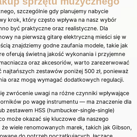
zakup sprzętu muzycznego
nego, szczególnie gdy planujemy nabycie
zowy krok, który często wpływa na nasz wybór
no być praktyczne oraz realistyczne. Dla
owy na pierwszą gitarę elektryczną mieści się w
ością znajdziemy godne zaufania modele, takie jak
re oferują świetną jakość wykonania i przyjemne
wzmacniacza oraz akcesoriów, warto zarezerwować
ać najtańszych zestawów poniżej 500 zł, ponieważ
enia oraz mogą wymagać dodatkowych regulacji.
e się zwrócenie uwagi na różne czynniki wpływające
tworników po wagę instrumentu — ma znaczenie dla
lub zestawem HSS (humbucker-single-single)
co może okazać się kluczowe dla naszego
 że wiele renomowanych marek, takich jak Gibson,
sowane do potrzeb początkujących, łączące