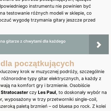
dpowiedniego instrumentu nie powinien być
na testowanie różnych modeli w sklepie, co
poczuć wygodę trzymania gitary jeszcze przed
i na gitarze z chwytami dla każdego
 dla początkujących
i kluczowy krok w muzycznej podróży, szczególnie
ć różnorodne typy
gitar elektrycznych
, a każdy z
ywają na komfort gry i brzmienie. Osobiście
k
Stratocaster
czy
Les Paul
, to doskonały wybór na
, wyposażony w trzy przetworniki single-coil,
zeroką paletą brzmień – od bluesa po rock. Z kolei