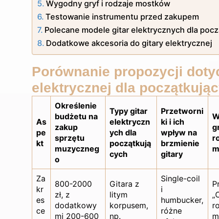
Wygodny gryf i rodzaje mostków
Testowanie instrumentu przed zakupem
Polecane modele gitar elektrycznych dla poc
Dodatkowe akcesoria do gitary elektrycznej
Porównanie propozycji doty
elektrycznej dla początkują
Określenie
Typy gitar
Przetworni
budżetu na
W
As
elektryczn
ki i ich
zakup
gr
pe
ych dla
wpływ na
sprzętu
r
kt
początkują
brzmienie
muzyczneg
m
cych
gitary
o
Za
Single-coil
800-2000
Gitara z
P
kr
i
zł, z
litym
„C
es
humbucker,
dodatkowy
korpusem,
r
ce
różne
mi 200-600
np.
m