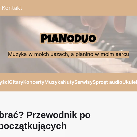
n
Kontakt
Muzyka w moich uszach, a pianino w moim sercu
yści
Gitary
Koncerty
Muzyka
Nuty
Serwisy
Sprzęt audio
Ukule
ybrać? Przewodnik po
 początkujących