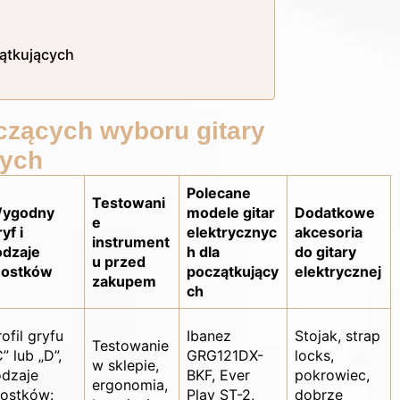
zątkujących
czących wyboru gitary
cych
Polecane
Testowani
ygodny
modele gitar
Dodatkowe
e
yf i
elektrycznyc
akcesoria
instrument
odzaje
h dla
do gitary
u przed
ostków
początkujący
elektrycznej
zakupem
ch
rofil gryfu
Ibanez
Stojak, strap
Testowanie
” lub „D”,
GRG121DX-
locks,
w sklepie,
odzaje
BKF, Ever
pokrowiec,
ergonomia,
ostków:
Play ST-2,
dobrze