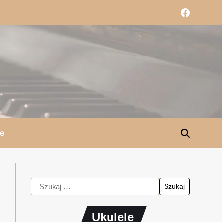
le
Ukulele