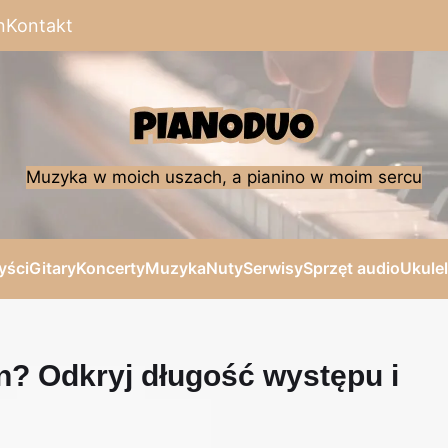
n
Kontakt
Muzyka w moich uszach, a pianino w moim sercu
yści
Gitary
Koncerty
Muzyka
Nuty
Serwisy
Sprzęt audio
Ukule
en? Odkryj długość występu i