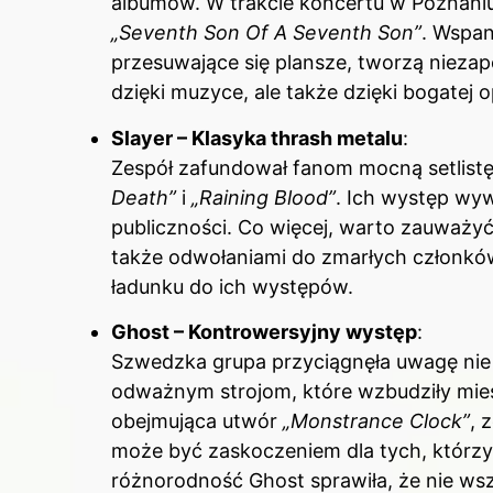
albumów. W trakcie koncertu w Poznani
„Seventh Son Of A Seventh Son”
. Wspan
przesuwające się plansze, tworzą niezap
dzięki muzyce, ale także dzięki bogatej o
Slayer – Klasyka thrash metalu
:
Zespół zafundował fanom mocną setlistę
Death”
i
„Raining Blood”
. Ich występ wy
publiczności. Co więcej, warto zauważyć,
także odwołaniami do zmarłych członkó
ładunku do ich występów.
Ghost – Kontrowersyjny występ
:
Szwedzka grupa przyciągnęła uwagę nie t
odważnym strojom, które wzbudziły miesz
obejmująca utwór
„Monstrance Clock”
, 
może być zaskoczeniem dla tych, którzy 
różnorodność Ghost sprawiła, że nie wszy