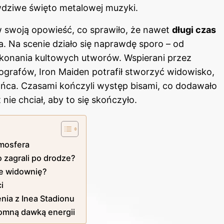
wdziwe święto metalowej muzyki.
 swoją opowieść, co sprawiło, że nawet
długi czas
 Na scenie działo się naprawdę sporo – od
konania kultowych utworów. Wspierani przez
grafów, Iron Maiden potrafił stworzyć widowisko,
ońca. Czasami kończyli występ bisami, co dodawało
nie chciał, aby to się skończyło.
tmosfera
 zagrali po drodze?
je widownię?
i
nia z Inea Stadionu
omną dawką energii