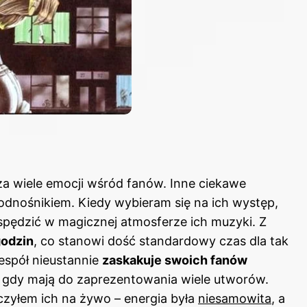
a wiele emocji wśród fanów. Inne ciekawe
odnośnikiem
. Kiedy wybieram się na ich występ,
spędzić w magicznej atmosferze ich muzyki. Z
godzin
, co stanowi dość standardowy czas dla tak
espół nieustannie
zaskakuje swoich fanów
i, gdy mają do zaprezentowania wiele utworów.
zyłem ich na żywo – energia była
niesamowita
, a