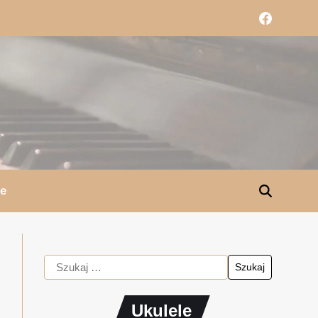
le
Ukulele