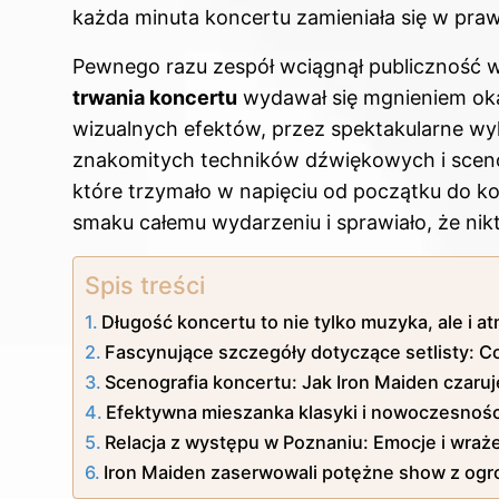
każda minuta koncertu zamieniała się w pra
Pewnego razu zespół wciągnął publiczność w
trwania koncertu
wydawał się mgnieniem oka.
wizualnych efektów, przez spektakularne wy
znakomitych techników dźwiękowych i sceno
które trzymało w napięciu od początku do k
smaku całemu wydarzeniu i sprawiało, że nikt 
Spis treści
Długość koncertu to nie tylko muzyka, ale i a
Fascynujące szczegóły dotyczące setlisty: Co
Scenografia koncertu: Jak Iron Maiden czaru
Efektywna mieszanka klasyki i nowoczesnośc
Relacja z występu w Poznaniu: Emocje i wraże
Iron Maiden zaserwowali potężne show z ogr