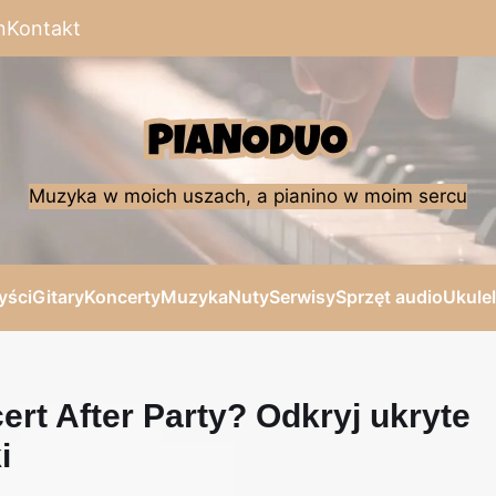
n
Kontakt
Muzyka w moich uszach, a pianino w moim sercu
yści
Gitary
Koncerty
Muzyka
Nuty
Serwisy
Sprzęt audio
Ukule
ert After Party? Odkryj ukryte
i