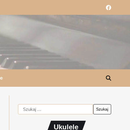
le
Ukulele