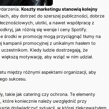
ydarzenia.
Koszty marketingu stanowią kolejny
iach, aby dotrzeć do szerszej publiczności, dobrze
ecznościowych, ulotki, a nawet współpracę z
 odkryj,
jak różnią się wersje i ceny Spotify
.
e środki w promocję mogą przyciągnąć tłumy na
ej kampanii promocyjnej z unikalnym hasłem to
uczestnikom. Kiedy ludzie dostrzegają, że
 większą motywację, aby wziąć w nim udział.
tu między różnymi aspektami organizacji, aby
jego sukcesu.
, takie jak catering czy ochrona. Te elementy
 które koniecznie należy uwzględnić przy
kazję doświadczyć sytuacji, w której zlekceważyłem