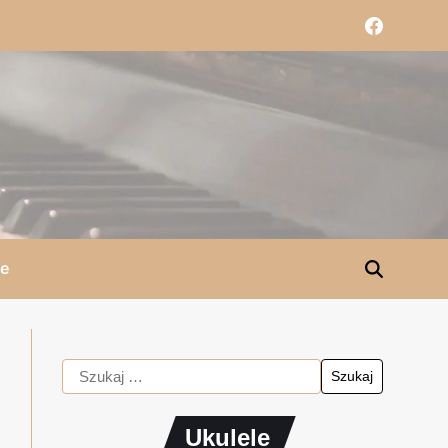
le
Ukulele