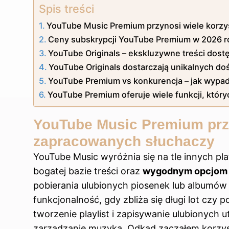
Spis treści
YouTube Music Premium przynosi wiele korzy
Ceny subskrypcji YouTube Premium w 2026 ro
YouTube Originals – ekskluzywne treści dost
YouTube Originals dostarczają unikalnych d
YouTube Premium vs konkurencja – jak wypada
YouTube Premium oferuje wiele funkcji, który
YouTube Music Premium przy
zapracowanych słuchaczy
YouTube Music wyróżnia się na tle innych plat
bogatej bazie treści oraz
wygodnym opcjom 
pobierania ulubionych piosenek lub albumów
funkcjonalność, gdy zbliża się długi lot cz
tworzenie playlist i zapisywanie ulubionych 
zarządzanie muzyką. Odkąd zacząłem korzys