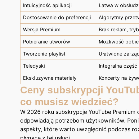
Intuicyjność aplikacji
Łatwa w obsłudze
Dostosowanie do preferencji
Algorytmy przet
Wersja Premium
Brak reklam, try
Pobieranie utworów
Możliwość pobier
Tworzenie playlist
Ułatwione zarzą
Teledyski
Integralna część
Ekskluzywne materiały
Koncerty na żyw
Ceny subskrypcji YouTu
co musisz wiedzieć?
W 2026 roku subskrypcje YouTube Premium of
odpowiadają potrzebom użytkowników. Poniż
aspekty, które warto uwzględnić podczas rozw
płynące z tej usługi.