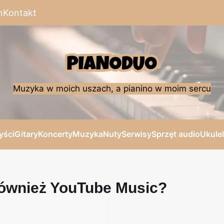
n
Kontakt
Muzyka w moich uszach, a pianino w moim sercu
yści
Gitary
Koncerty
Muzyka
Nuty
Serwisy
Sprzęt audio
Ukule
ównież YouTube Music?