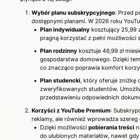
Wybór planu subskrypcyjnego
: Przed p
dostępnymi planami. W 2026 roku YouTu
Plan indywidualny
kosztujący 25,99 zł
pragną korzystać z pełni możliwości 
Plan rodzinny
kosztuje 46,99 zł mies
gospodarstwa domowego. Dzięki temu
co znacząco poprawia komfort korzys
Plan studencki
, który oferuje zniżkę 
zweryfikowanych studentów. Umożliwi
przedstawieniu odpowiednich dokum
Korzyści z YouTube Premium
: Subskrypc
reklamy, ale również wprowadza szereg 
Dzięki możliwości
pobierania treści
n
do ulubionych materiałów, nawet gdy 