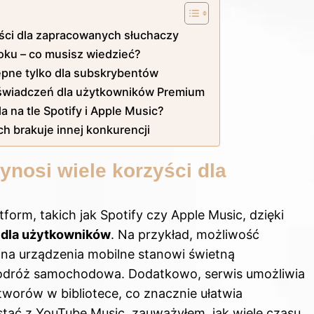
ści dla zapracowanych słuchaczy
ku – co musisz wiedzieć?
ępne tylko dla subskrybentów
oświadczeń dla użytkowników Premium
 na tle Spotify i Apple Music?
ch brakuje innej konkurencji
nosi wiele korzyści dla
form, takich jak Spotify czy Apple Music, dzięki
dla użytkowników
. Na przykład, możliwość
 na urządzenia mobilne stanowi świetną
y podróż samochodowa. Dodatkowo, serwis umożliwia
utworów w bibliotece, co znacznie ułatwia
tać z YouTube Music, zauważyłem, jak wiele czasu