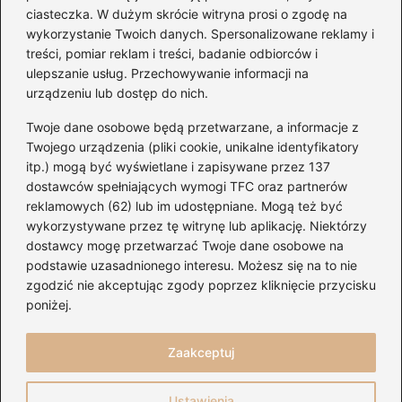
ciasteczka. W dużym skrócie witryna prosi o zgodę na
wykorzystanie Twoich danych. Spersonalizowane reklamy i
treści, pomiar reklam i treści, badanie odbiorców i
ulepszanie usług. Przechowywanie informacji na
urządzeniu lub dostęp do nich.
Kategorie
Twoje dane osobowe będą przetwarzane, a informacje z
Artyści
(20)
Twojego urządzenia (pliki cookie, unikalne identyfikatory
itp.) mogą być wyświetlane i zapisywane przez 137
Gitary
(156)
dostawców spełniających wymogi TFC oraz partnerów
Koncerty
(145)
reklamowych (62) lub im udostępniane. Mogą też być
Muzyka
(157)
wykorzystywane przez tę witrynę lub aplikację. Niektórzy
Nuty
(31)
dostawcy mogę przetwarzać Twoje dane osobowe na
podstawie uzasadnionego interesu. Możesz się na to nie
Serwisy
(109)
zgodzić nie akceptując zgody poprzez kliknięcie przycisku
Sprzęt audio
(41)
poniżej.
Ukulele
(22)
Zaakceptuj
Strona główna
Polityka prywatności
Regulamin
Ustawienia