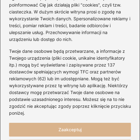
poinformować Cię jak działają pliki "cookies", czyli tzw.
ciasteczka. W dużym skrócie witryna prosi o zgodę na
wykorzystanie Twoich danych. Spersonalizowane reklamy i
treści, pomiar reklam i treści, badanie odbiorców i
ulepszanie usług. Przechowywanie informacji na
urządzeniu lub dostęp do nich.
Kategorie
Twoje dane osobowe będą przetwarzane, a informacje z
Artyści
(20)
Twojego urządzenia (pliki cookie, unikalne identyfikatory
itp.) mogą być wyświetlane i zapisywane przez 137
Gitary
(156)
dostawców spełniających wymogi TFC oraz partnerów
Koncerty
(145)
reklamowych (62) lub im udostępniane. Mogą też być
Muzyka
(157)
wykorzystywane przez tę witrynę lub aplikację. Niektórzy
Nuty
(31)
dostawcy mogę przetwarzać Twoje dane osobowe na
podstawie uzasadnionego interesu. Możesz się na to nie
Serwisy
(109)
zgodzić nie akceptując zgody poprzez kliknięcie przycisku
Sprzęt audio
(41)
poniżej.
Ukulele
(22)
Zaakceptuj