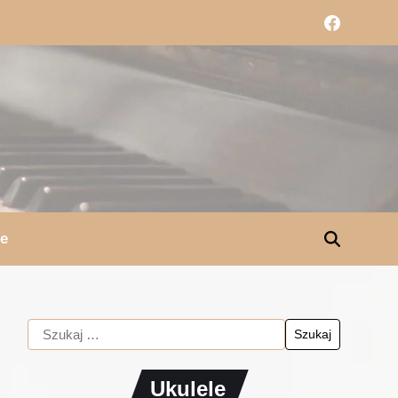
le
Ukulele