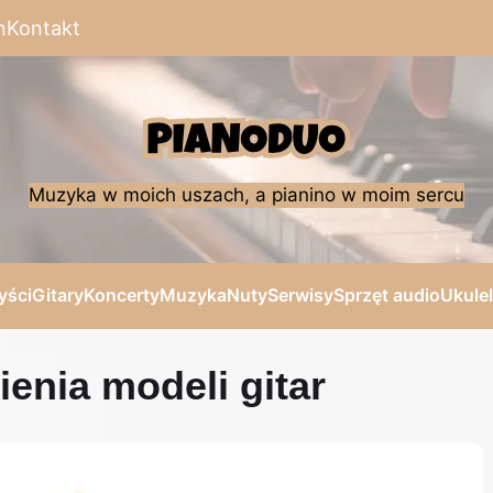
n
Kontakt
Muzyka w moich uszach, a pianino w moim sercu
yści
Gitary
Koncerty
Muzyka
Nuty
Serwisy
Sprzęt audio
Ukule
enia modeli gitar