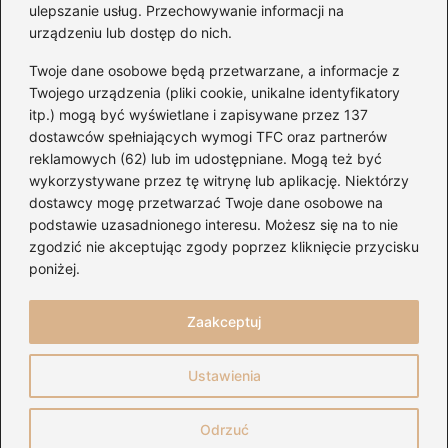
ulepszanie usług. Przechowywanie informacji na
urządzeniu lub dostęp do nich.
Kategorie
Twoje dane osobowe będą przetwarzane, a informacje z
Artyści
(20)
Twojego urządzenia (pliki cookie, unikalne identyfikatory
itp.) mogą być wyświetlane i zapisywane przez 137
Gitary
(155)
dostawców spełniających wymogi TFC oraz partnerów
Koncerty
(144)
reklamowych (62) lub im udostępniane. Mogą też być
Muzyka
(155)
wykorzystywane przez tę witrynę lub aplikację. Niektórzy
Nuty
(31)
dostawcy mogę przetwarzać Twoje dane osobowe na
podstawie uzasadnionego interesu. Możesz się na to nie
Serwisy
(109)
zgodzić nie akceptując zgody poprzez kliknięcie przycisku
Sprzęt audio
(41)
poniżej.
Ukulele
(22)
Zaakceptuj
Strona główna
Polityka prywatności
Regulamin
Ustawienia
Kontakt
Copyright © 2026 pianoduo.pl
Odrzuć