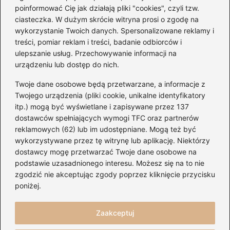
poinformować Cię jak działają pliki "cookies", czyli tzw.
ciasteczka. W dużym skrócie witryna prosi o zgodę na
wykorzystanie Twoich danych. Spersonalizowane reklamy i
treści, pomiar reklam i treści, badanie odbiorców i
ulepszanie usług. Przechowywanie informacji na
urządzeniu lub dostęp do nich.
Kategorie
Twoje dane osobowe będą przetwarzane, a informacje z
Artyści
(20)
Twojego urządzenia (pliki cookie, unikalne identyfikatory
itp.) mogą być wyświetlane i zapisywane przez 137
Gitary
(156)
dostawców spełniających wymogi TFC oraz partnerów
Koncerty
(145)
reklamowych (62) lub im udostępniane. Mogą też być
Muzyka
(156)
wykorzystywane przez tę witrynę lub aplikację. Niektórzy
Nuty
(31)
dostawcy mogę przetwarzać Twoje dane osobowe na
podstawie uzasadnionego interesu. Możesz się na to nie
Serwisy
(109)
zgodzić nie akceptując zgody poprzez kliknięcie przycisku
Sprzęt audio
(41)
poniżej.
Ukulele
(22)
Zaakceptuj