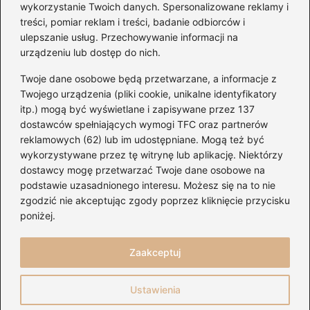
wykorzystanie Twoich danych. Spersonalizowane reklamy i
treści, pomiar reklam i treści, badanie odbiorców i
ulepszanie usług. Przechowywanie informacji na
urządzeniu lub dostęp do nich.
Kategorie
Twoje dane osobowe będą przetwarzane, a informacje z
Artyści
(20)
Twojego urządzenia (pliki cookie, unikalne identyfikatory
itp.) mogą być wyświetlane i zapisywane przez 137
Gitary
(155)
dostawców spełniających wymogi TFC oraz partnerów
Koncerty
(143)
reklamowych (62) lub im udostępniane. Mogą też być
Muzyka
(155)
wykorzystywane przez tę witrynę lub aplikację. Niektórzy
Nuty
(31)
dostawcy mogę przetwarzać Twoje dane osobowe na
podstawie uzasadnionego interesu. Możesz się na to nie
Serwisy
(109)
zgodzić nie akceptując zgody poprzez kliknięcie przycisku
Sprzęt audio
(41)
poniżej.
Ukulele
(22)
Zaakceptuj
Strona główna
Polityka prywatności
Regulamin
Ustawienia
Kontakt