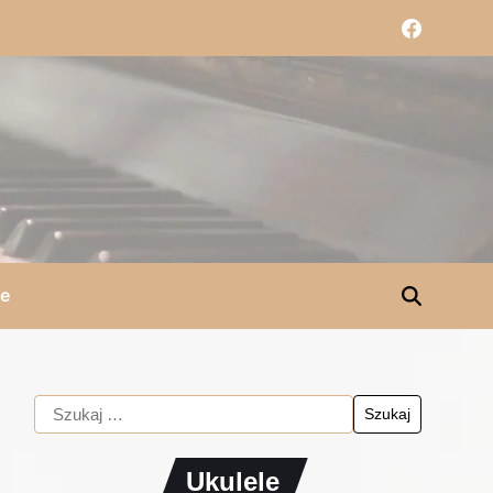
le
Ukulele