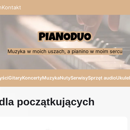
n
Kontakt
Muzyka w moich uszach, a pianino w moim sercu
yści
Gitary
Koncerty
Muzyka
Nuty
Serwisy
Sprzęt audio
Ukule
dla początkujących