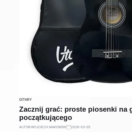
GITARY
Zacznij grać: proste piosenki na 
początkującego
AUTOR:
WOJCIECH MAKOWSKI
2026-03-05