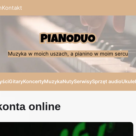
n
Kontakt
Muzyka w moich uszach, a pianino w moim sercu
yści
Gitary
Koncerty
Muzyka
Nuty
Serwisy
Sprzęt audio
Ukule
onta online