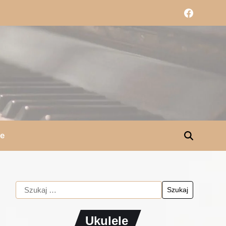
le
Ukulele