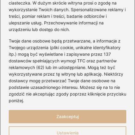
ciasteczka. W dużym skrócie witryna prosi o zgodę na
wykorzystanie Twoich danych. Spersonalizowane reklamy i
treści, pomiar reklam i treści, badanie odbiorców i
ulepszanie usług. Przechowywanie informacji na
urządzeniu lub dostęp do nich.
Kategorie
Twoje dane osobowe będą przetwarzane, a informacje z
Artyści
(20)
Twojego urządzenia (pliki cookie, unikalne identyfikatory
itp.) mogą być wyświetlane i zapisywane przez 137
Gitary
(156)
dostawców spełniających wymogi TFC oraz partnerów
Koncerty
(145)
reklamowych (62) lub im udostępniane. Mogą też być
Muzyka
(157)
wykorzystywane przez tę witrynę lub aplikację. Niektórzy
Nuty
(31)
dostawcy mogę przetwarzać Twoje dane osobowe na
podstawie uzasadnionego interesu. Możesz się na to nie
Serwisy
(109)
zgodzić nie akceptując zgody poprzez kliknięcie przycisku
Sprzęt audio
(41)
poniżej.
Ukulele
(22)
Zaakceptuj
Strona główna
Polityka prywatności
Regulamin
Ustawienia